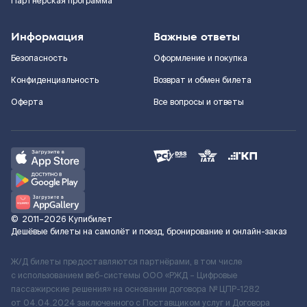
Партнерская программа
Информация
Важные ответы
Безопасность
Оформление и покупка
Конфиденциальность
Возврат и обмен билета
Оферта
Все вопросы и ответы
©
2011–2026
Купибилет
Дешёвые билеты на самолёт и поезд, бронирование и онлайн-заказ
Ж/Д билеты предоставляются партнёрами, в том числе
с использованием веб-системы ООО «РЖД – Цифровые
пассажирские решения» на основании договора № ЦПР-1282
от 04.04.2024 заключенного с Поставщиком услуг и Договора