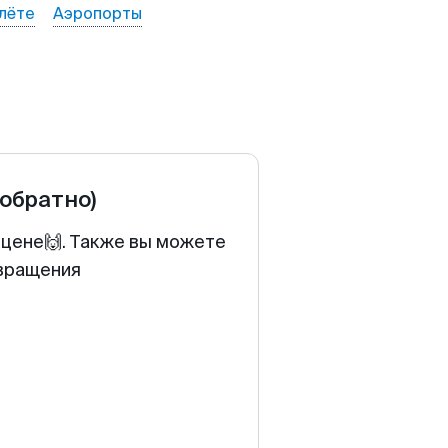
лёте
Аэропорты
 обратно)
 цене🙌. Также вы можете
звращения