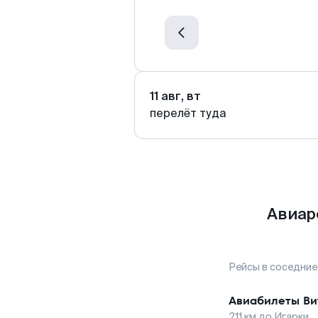
11 авг, вт
перелёт туда
Авиар
Рейсы в соседние
Авиабилеты
Ви
211
км до
Игарки