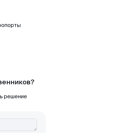
ропорты
твенников?
ть решение