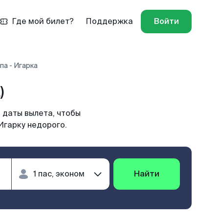
Где мой билет?
Поддержка
Войти
па - Игарка
)
 даты вылета, чтобы
Игарку недорого.
Найти