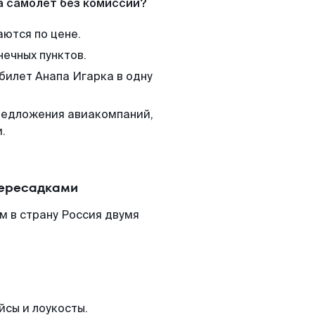
а самолет без комиссии?
аются по цене.
нечных пунктов.
билет Анапа Игарка в одну
редложения авиакомпаний,
.
пересадками
м в страну Россия двумя
йсы и лоукосты.