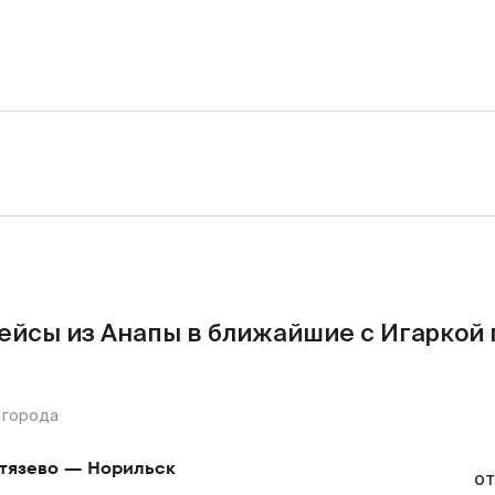
ейсы из Анапы в ближайшие с Игаркой 
 города
тязево
—
Норильск
от