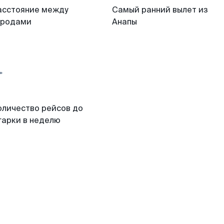
асстояние между
Самый ранний вылет из
ородами
Анапы
оличество рейсов до
гарки в неделю