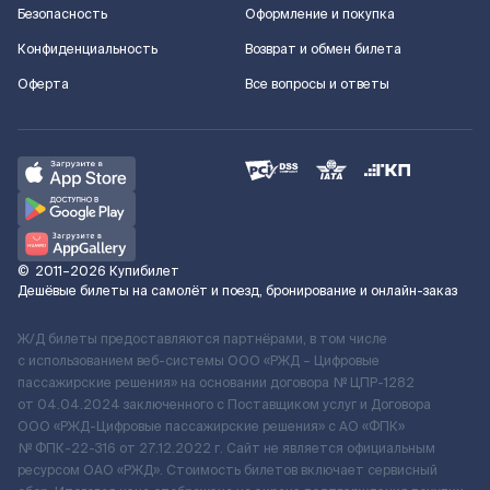
Безопасность
Оформление и покупка
Конфиденциальность
Возврат и обмен билета
Оферта
Все вопросы и ответы
©
2011–2026
Купибилет
Дешёвые билеты на самолёт и поезд, бронирование и онлайн-заказ
Ж/Д билеты предоставляются партнёрами, в том числе
с использованием веб-системы ООО «РЖД – Цифровые
пассажирские решения» на основании договора № ЦПР-1282
от 04.04.2024 заключенного с Поставщиком услуг и Договора
ООО «РЖД-Цифровые пассажирские решения» c АО «ФПК»
№ ФПК-22-316 от 27.12.2022 г. Сайт не является официальным
ресурсом ОАО «РЖД». Стоимость билетов включает сервисный