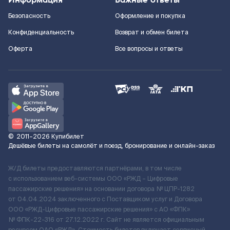
Безопасность
Оформление и покупка
Конфиденциальность
Возврат и обмен билета
Оферта
Все вопросы и ответы
©
2011–2026
Купибилет
Дешёвые билеты на самолёт и поезд, бронирование и онлайн-заказ
Ж/Д билеты предоставляются партнёрами, в том числе
с использованием веб-системы ООО «РЖД – Цифровые
пассажирские решения» на основании договора № ЦПР-1282
от 04.04.2024 заключенного с Поставщиком услуг и Договора
ООО «РЖД-Цифровые пассажирские решения» c АО «ФПК»
№ ФПК-22-316 от 27.12.2022 г. Сайт не является официальным