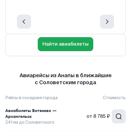
Найти авиабилеты
Авиарейсы из Анапы в ближайшие
с Соловетским города
Рейсы в соседние города
Стоимость
Авиабилеты
Витязево
—
от
8 785 ₽
Архангельск
241
км до
Соловетского