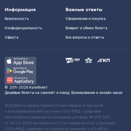
Информация
Важные ответы
Безопасность
Оформление и покупка
Конфиденциальность
Возврат и обмен билета
Оферта
Все вопросы и ответы
©
2011–2026
Купибилет
Дешёвые билеты на самолёт и поезд, бронирование и онлайн-заказ
Ж/Д билеты предоставляются партнёрами, в том числе
с использованием веб-системы ООО «РЖД – Цифровые
пассажирские решения» на основании договора № ЦПР-1282
от 04.04.2024 заключенного с Поставщиком услуг и Договора
ООО «РЖД-Цифровые пассажирские решения» c АО «ФПК»