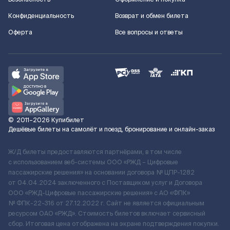
Конфиденциальность
Возврат и обмен билета
Оферта
Все вопросы и ответы
©
2011–2026
Купибилет
Дешёвые билеты на самолёт и поезд, бронирование и онлайн-заказ
Ж/Д билеты предоставляются партнёрами, в том числе
с использованием веб-системы ООО «РЖД – Цифровые
пассажирские решения» на основании договора № ЦПР-1282
от 04.04.2024 заключенного с Поставщиком услуг и Договора
ООО «РЖД-Цифровые пассажирские решения» c АО «ФПК»
№ ФПК-22-316 от 27.12.2022 г. Сайт не является официальным
ресурсом ОАО «РЖД». Стоимость билетов включает сервисный
сбор. Итоговая цена отображена на экране подтверждения покупки.