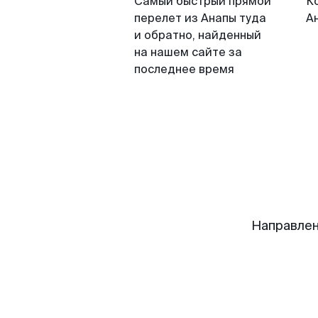
Самый быстрый прямой
К
перелет из Анапы туда
А
и обратно, найденный
на нашем сайте за
последнее время
Направлен