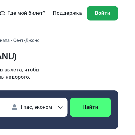
Где мой билет?
Поддержка
Войти
напа - Сент-Джонс
ANU)
ы вылета, чтобы
пы недорого.
Найти