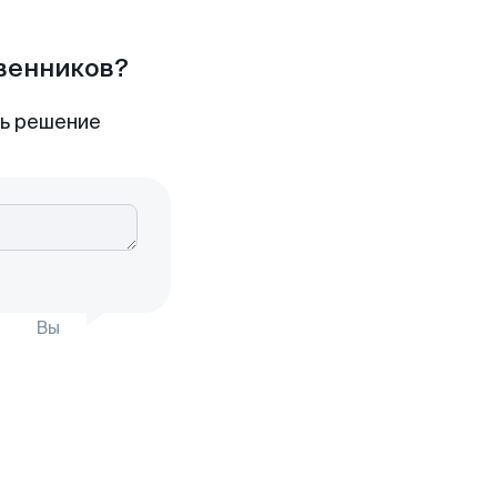
твенников?
ть решение
Вы