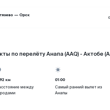
тязево
—
Орск
кты по перелёту Анапа (AAQ) - Актобе (A
92 км
01:00
асстояние между
Самый ранний вылет из
ородами
Анапы