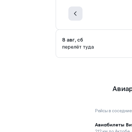
8 авг, сб
перелёт туда
Авиар
Рейсы в соседние
Авиабилеты
Ви
212
км до
Актобе