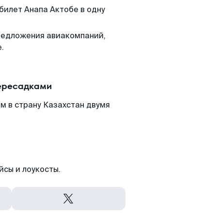
билет Анапа Актобе в одну
редложения авиакомпаний,
.
пересадками
м в страну Казахстан двумя
йсы и лоукосты.