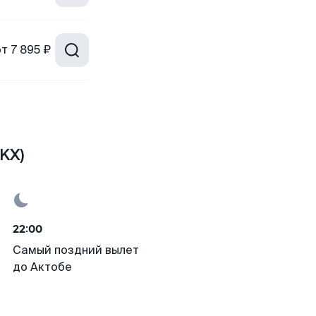
от
7 895 ₽
KX)
22:00
Самый поздний вылет
до Актобе