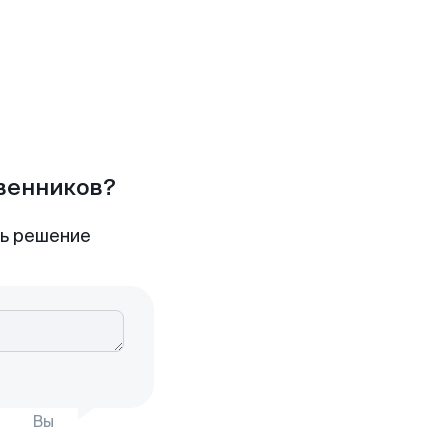
твенников?
ть решение
Вы