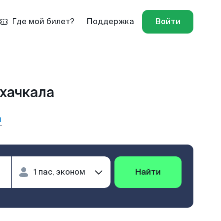
Где мой билет?
Поддержка
Войти
хачкала
ы
Найти