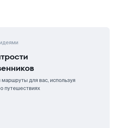
 идеями
итрости
венников
 маршруты для вас, используя
 о путешествиях