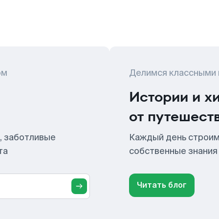
ом
Делимся классными
Истории и х
от путешест
, заботливые
Каждый день строим
та
собственные знания
Читать блог