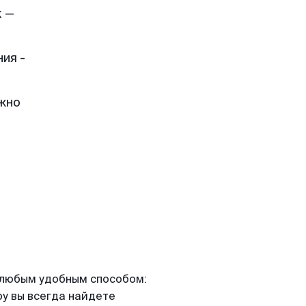
к —
ия -
жно
я любым удобным способом:
ру вы всегда найдете