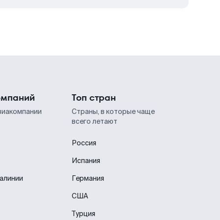
омпаний
Топ стран
виакомпании
Страны, в которые чаще
всего летают
Россия
Испания
иалинии
Германия
США
Турция