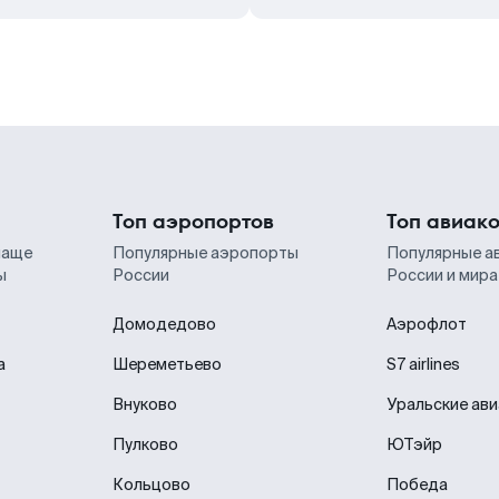
Топ аэропортов
Топ авиак
чаще
Популярные аэропорты
Популярные а
ы
России
России и мира
Домодедово
Аэрофлот
а
Шереметьево
S7 airlines
Внуково
Уральские ав
Пулково
ЮТэйр
Кольцово
Победа