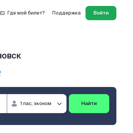
Где мой билет?
Поддержка
Войти
новск
ы
Найти