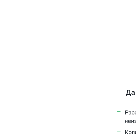
Да
Рас
неи
Кол