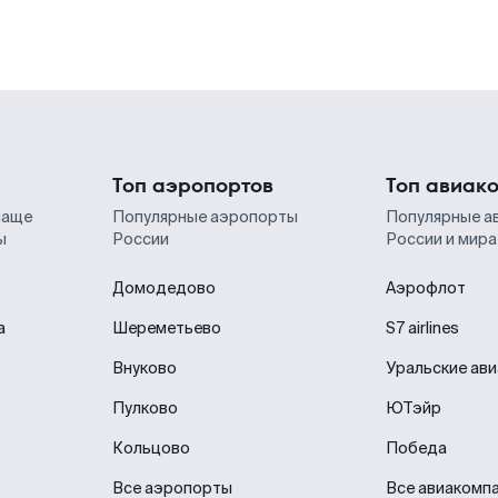
Топ аэропортов
Топ авиак
чаще
Популярные аэропорты
Популярные а
ы
России
России и мира
Домодедово
Аэрофлот
а
Шереметьево
S7 airlines
Внуково
Уральские ав
Пулково
ЮТэйр
Кольцово
Победа
Все аэропорты
Все авиакомп