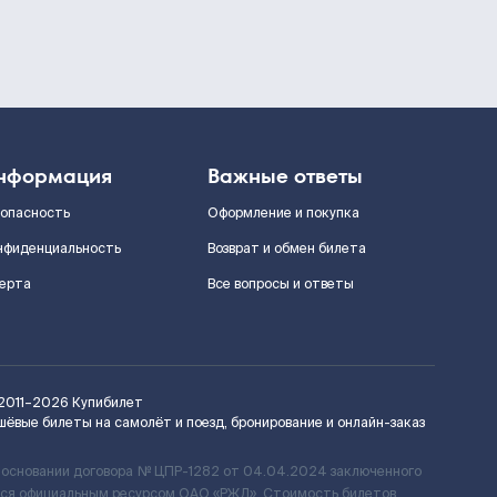
нформация
Важные ответы
зопасность
Оформление и покупка
нфиденциальность
Возврат и обмен билета
ерта
Все вопросы и ответы
2011–2026
Купибилет
шёвые билеты на самолёт и поезд, бронирование и онлайн-заказ
 основании договора № ЦПР-1282 от 04.04.2024 заключенного
ется официальным ресурсом ОАО «РЖД». Стоимость билетов