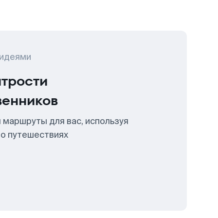
 идеями
итрости
венников
 маршруты для вас, используя
 о путешествиях