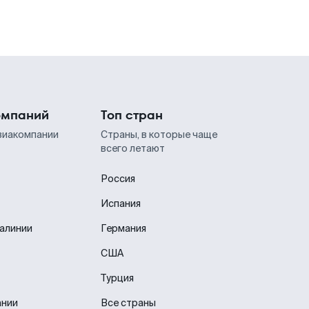
омпаний
Топ стран
виакомпании
Страны, в которые чаще
всего летают
Россия
Испания
иалинии
Германия
США
Турция
ании
Все страны