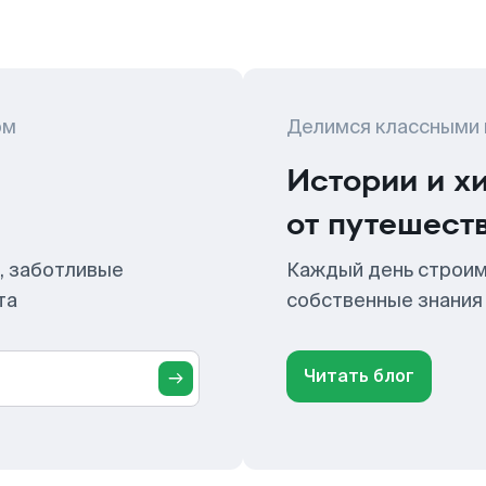
ом
Делимся классными
Истории и х
от путешест
, заботливые
Каждый день строим
та
собственные знания
Читать блог