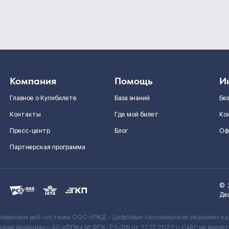
Компания
Помощь
И
Главное о Купибилете
База знаний
Бе
Контакты
Где мой билет
Ко
Пресс-центр
Блог
Оф
Партнерская программа
©
Де
ьзованием веб-системы ООО «РЖД – Цифровые пассажирские решения» на
кие решения» c АО «ФПК» № ФПК-22-316 от 27.12.2022 г. Сайт не явля