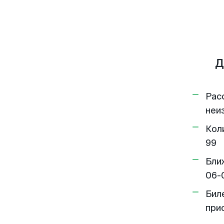
Д
Рас
неи
Кол
99
Бли
06-
Бил
при