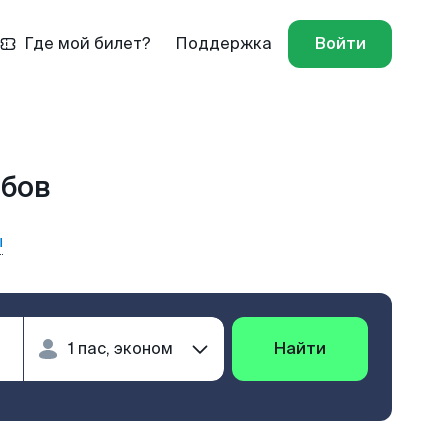
Где мой билет?
Поддержка
Войти
мбов
ы
Найти