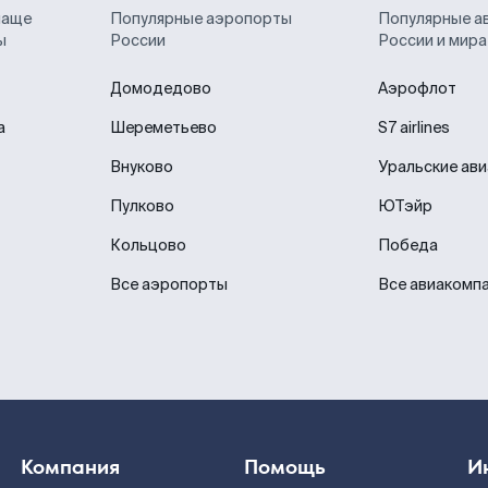
чаще
Популярные аэропорты
Популярные а
ы
России
России и мира
Домодедово
Аэрофлот
а
Шереметьево
S7 airlines
Внуково
Уральские ав
Пулково
ЮТэйр
Кольцово
Победа
Все аэропорты
Все авиакомп
Компания
Помощь
И