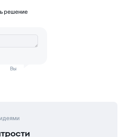
ть решение
Вы
 идеями
итрости