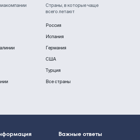
виакомпании
Страны, в которые чаще
всего летают
Россия
Испания
иалинии
Германия
США
Турция
ании
Все страны
нформация
Важные ответы