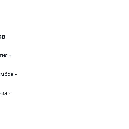
ов
тия -
мбов -
ия -