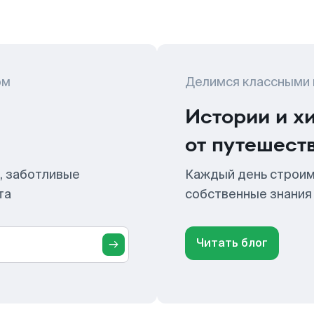
ом
Делимся классными
Истории и х
от путешест
, заботливые
Каждый день строим
та
собственные знания
Читать блог