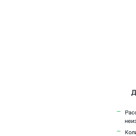
Д
Рас
неи
Кол