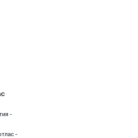
ас
тия -
тлас -