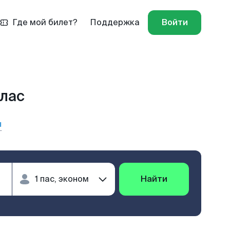
Где мой билет?
Поддержка
Войти
тлас
ы
Найти