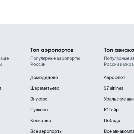
Топ аэропортов
Топ авиак
чаще
Популярные аэропорты
Популярные а
ы
России
России и мира
Домодедово
Аэрофлот
а
Шереметьево
S7 airlines
Внуково
Уральские ав
Пулково
ЮТэйр
Кольцово
Победа
Все аэропорты
Все авиакомп