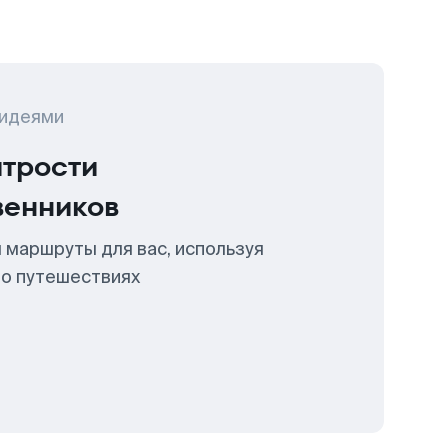
 идеями
итрости
венников
 маршруты для вас, используя
 о путешествиях