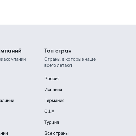
омпаний
Топ стран
виакомпании
Страны, в которые чаще
всего летают
Россия
Испания
иалинии
Германия
США
Турция
ании
Все страны