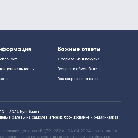
нформация
Важные ответы
зопасность
Оформление и покупка
нфиденциальность
Возврат и обмен билета
ерта
Все вопросы и ответы
2011–2026
Купибилет
шёвые билеты на самолёт и поезд, бронирование и онлайн-заказ
 основании договора № ЦПР-1282 от 04.04.2024 заключенного
ется официальным ресурсом ОАО «РЖД». Стоимость билетов