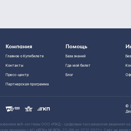
Компания
Помощь
И
Главное о Купибилете
База знаний
Бе
Контакты
Где мой билет
Ко
Пресс-центр
Блог
Оф
Партнерская программа
©
Де
ьзованием веб-системы ООО «РЖД – Цифровые пассажирские решения» на
кие решения» c АО «ФПК» № ФПК-22-316 от 27.12.2022 г. Сайт не явля