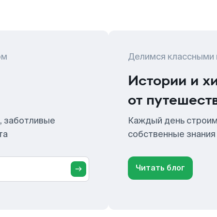
ом
Делимся классными
Истории и х
от путешест
, заботливые
Каждый день строим
та
собственные знания
Читать блог