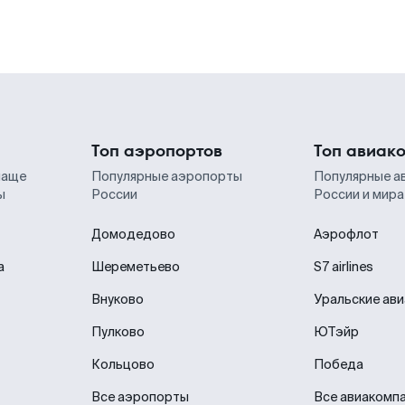
Топ аэропортов
Топ авиак
чаще
Популярные аэропорты
Популярные а
ы
России
России и мира
Домодедово
Аэрофлот
а
Шереметьево
S7 airlines
Внуково
Уральские ав
Пулково
ЮТэйр
Кольцово
Победа
Все аэропорты
Все авиакомп