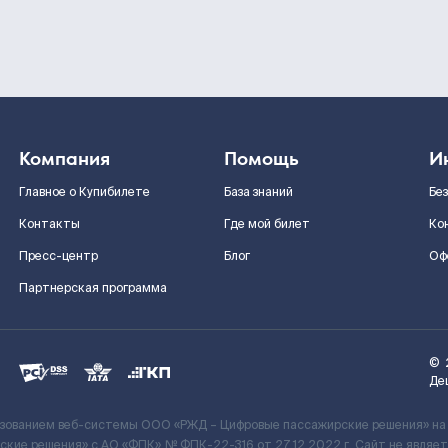
Компания
Помощь
И
Главное о Купибилете
База знаний
Бе
Контакты
Где мой билет
Ко
Пресс-центр
Блог
Оф
Партнерская программа
©
Де
ьзованием веб-системы ООО «РЖД – Цифровые пассажирские решения» на
кие решения» c АО «ФПК» № ФПК-22-316 от 27.12.2022 г. Сайт не явля