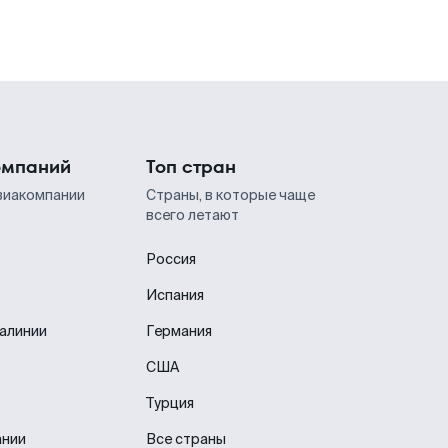
омпаний
Топ стран
виакомпании
Страны, в которые чаще
всего летают
Россия
Испания
иалинии
Германия
США
Турция
ании
Все страны