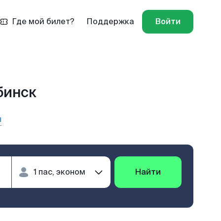
Где мой билет?
Поддержка
Войти
бинск
ы
Найти