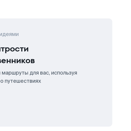
 идеями
итрости
венников
 маршруты для вас, используя
 о путешествиях