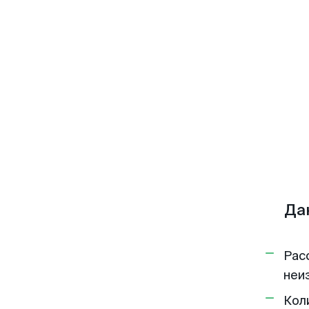
Да
Рас
неи
Кол