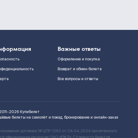
нформация
Важные ответы
зопасность
Оформление и покупка
нфиденциальность
Возврат и обмен билета
ерта
Все вопросы и ответы
2011–2026
Купибилет
шёвые билеты на самолёт и поезд, бронирование и онлайн-заказ
 основании договора № ЦПР-1282 от 04.04.2024 заключенного
ется официальным ресурсом ОАО «РЖД». Стоимость билетов