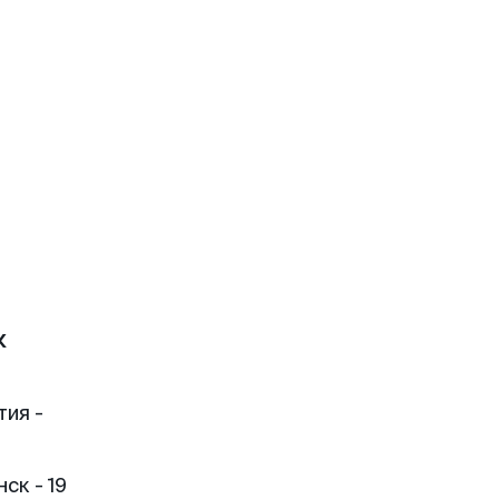
к
тия -
ск - 19