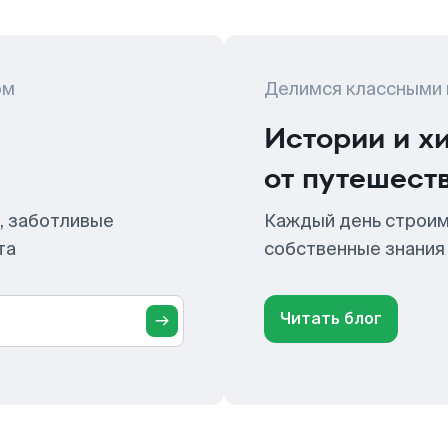
ом
Делимся классными
Истории и х
от путешест
, заботливые
Каждый день строим
та
собственные знания
Читать блог