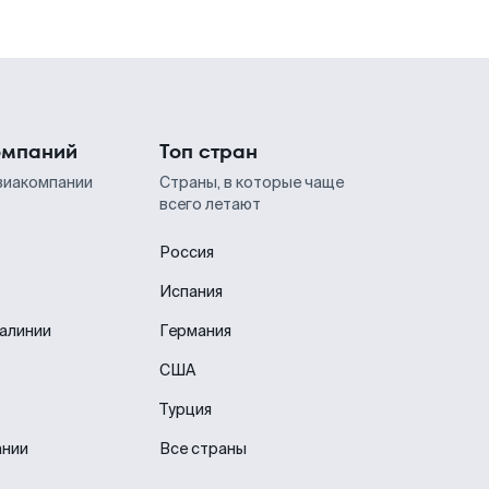
омпаний
Топ стран
виакомпании
Страны, в которые чаще
всего летают
Россия
Испания
иалинии
Германия
США
Турция
ании
Все страны