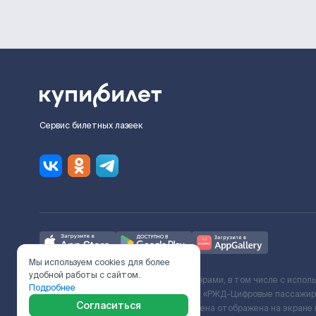
Сервис билетных лазеек
Мы используем cookies для более
удобной работы с сайтом.
Ж/Д билеты предоставляются партнёрами, в том числе с испол
Подробнее
с Поставщиком услуг и Договора ООО «РЖД-Цифровые пассажирс
Согласиться
включает сервисный сбор. Итоговая цена отображена на экране