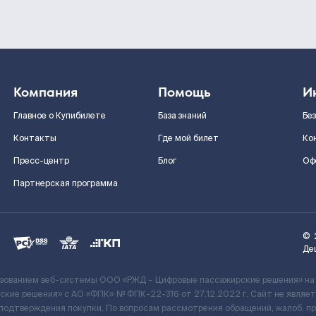
Компания
Помощь
И
Главное о Купибилете
База знаний
Бе
Контакты
Где мой билет
Ко
Пресс-центр
Блог
Оф
Партнерская программа
©
Де
ьзованием веб-системы ООО «РЖД – Цифровые пассажирские решения» на
кие решения» c АО «ФПК» № ФПК-22-316 от 27.12.2022 г. Сайт не явля
 подтверждения покупки. По вопросам рассмотрения обращений, жалоб, п