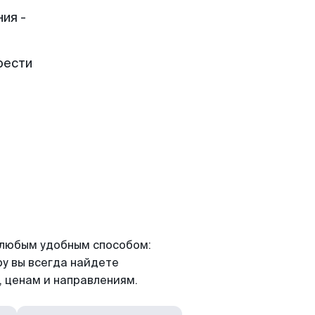
ия -
рести
я любым удобным способом:
ру вы всегда найдете
 ценам и направлениям.