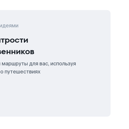
 идеями
итрости
венников
 маршруты для вас, используя
 о путешествиях