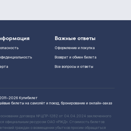
нформация
Важные ответы
зопасность
Оформление и покупка
нфиденциальность
Возврат и обмен билета
ерта
Все вопросы и ответы
2011–2026
Купибилет
шёвые билеты на самолёт и поезд, бронирование и онлайн-заказ
 основании договора № ЦПР-1282 от 04.04.2024 заключенного
ется официальным ресурсом ОАО «РЖД». Стоимость билетов
ретензий граждан о возмещении убытков просим обращаться