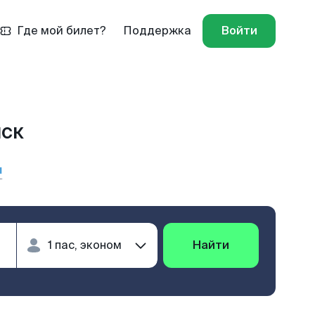
Где мой билет?
Поддержка
Войти
нск
ы
Найти