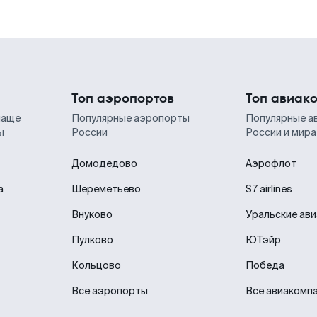
Топ аэропортов
Топ авиак
чаще
Популярные аэропорты
Популярные а
ы
России
России и мира
Домодедово
Аэрофлот
а
Шереметьево
S7 airlines
Внуково
Уральские ав
Пулково
ЮТэйр
Кольцово
Победа
Все аэропорты
Все авиакомп