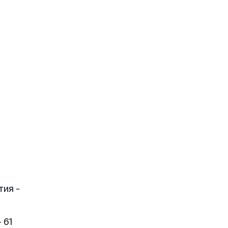
тия -
 61