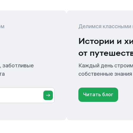
ом
Делимся классными
Истории и х
от путешест
, заботливые
Каждый день строим
та
собственные знания
Читать блог