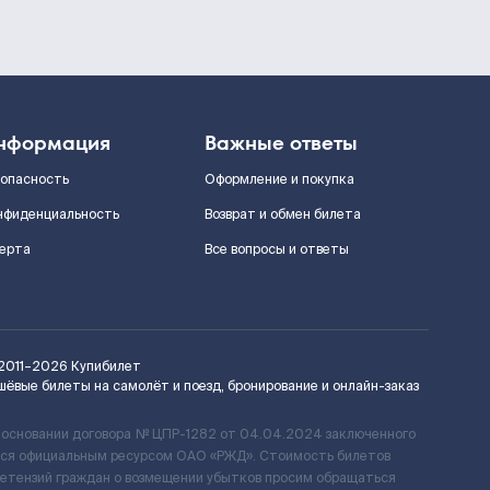
нформация
Важные ответы
зопасность
Оформление и покупка
нфиденциальность
Возврат и обмен билета
ерта
Все вопросы и ответы
2011–2026
Купибилет
шёвые билеты на самолёт и поезд, бронирование и онлайн-заказ
 основании договора № ЦПР-1282 от 04.04.2024 заключенного
ется официальным ресурсом ОАО «РЖД». Стоимость билетов
ретензий граждан о возмещении убытков просим обращаться