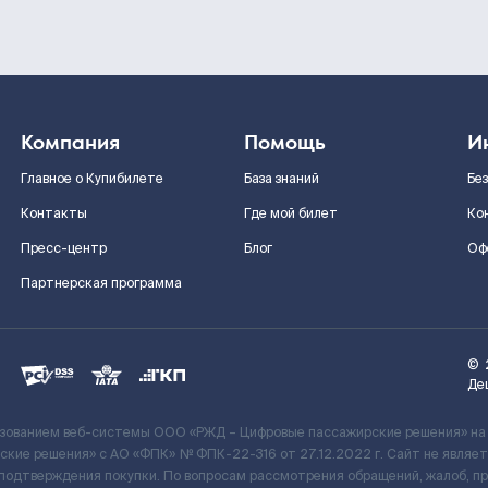
Компания
Помощь
И
Главное о Купибилете
База знаний
Бе
Контакты
Где мой билет
Ко
Пресс-центр
Блог
Оф
Партнерская программа
©
Де
ьзованием веб-системы ООО «РЖД – Цифровые пассажирские решения» на
кие решения» c АО «ФПК» № ФПК-22-316 от 27.12.2022 г. Сайт не явля
 подтверждения покупки. По вопросам рассмотрения обращений, жалоб, п