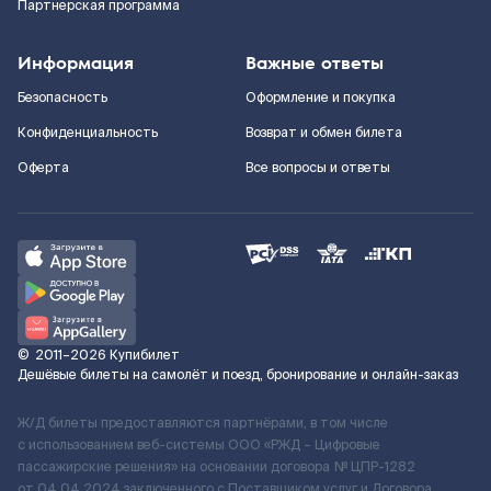
Партнерская программа
Информация
Важные ответы
Безопасность
Оформление и покупка
Конфиденциальность
Возврат и обмен билета
Оферта
Все вопросы и ответы
©
2011–2026
Купибилет
Дешёвые билеты на самолёт и поезд, бронирование и онлайн-заказ
Ж/Д билеты предоставляются партнёрами, в том числе
с использованием веб-системы ООО «РЖД – Цифровые
пассажирские решения» на основании договора № ЦПР-1282
от 04.04.2024 заключенного с Поставщиком услуг и Договора