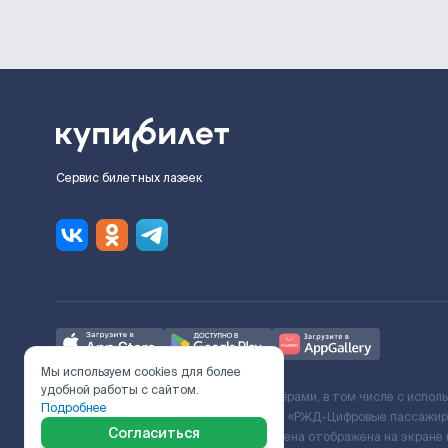
Сервис билетных лазеек
Мы используем cookies для более
удобной работы с сайтом.
Ж/Д билеты предоставляются партнёрами, в том числе с испол
Подробнее
с Поставщиком услуг и Договора ООО «РЖД-Цифровые пассажирс
Согласиться
включает сервисный сбор. Итоговая цена отображена на экране