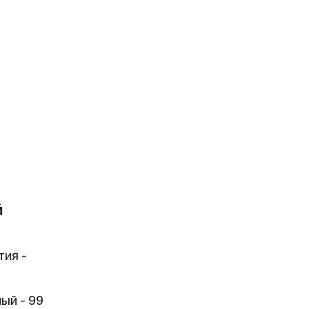
й
тия -
ый - 99