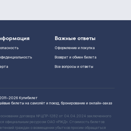
нформация
Важные ответы
зопасность
Оформление и покупка
нфиденциальность
Возврат и обмен билета
ерта
Все вопросы и ответы
2011–2026
Купибилет
шёвые билеты на самолёт и поезд, бронирование и онлайн-заказ
 основании договора № ЦПР-1282 от 04.04.2024 заключенного
ется официальным ресурсом ОАО «РЖД». Стоимость билетов
ретензий граждан о возмещении убытков просим обращаться