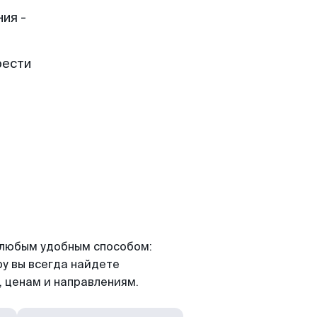
ия -
рести
я любым удобным способом:
ру вы всегда найдете
 ценам и направлениям.