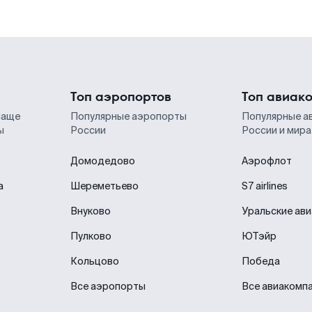
Топ аэропортов
Топ авиак
чаще
Популярные аэропорты
Популярные а
ы
России
России и мира
Домодедово
Аэрофлот
а
Шереметьево
S7 airlines
Внуково
Уральские ав
Пулково
ЮТэйр
Кольцово
Победа
Все аэропорты
Все авиакомп