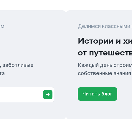
ом
Делимся классными
Истории и х
от путешест
, заботливые
Каждый день строим
та
собственные знания
Читать блог