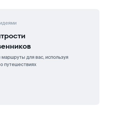
 идеями
итрости
венников
 маршруты для вас, используя
 о путешествиях