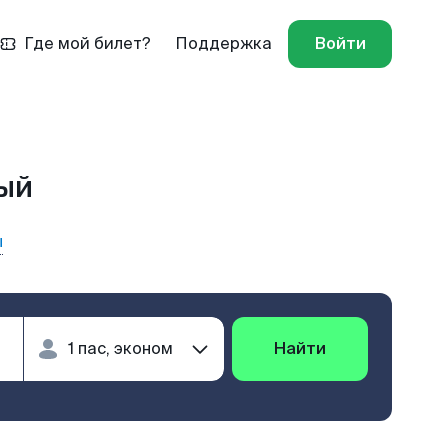
Где мой билет?
Поддержка
Войти
ный
ы
Найти