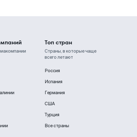
омпаний
Топ стран
виакомпании
Страны, в которые чаще
всего летают
Россия
Испания
иалинии
Германия
США
Турция
ании
Все страны