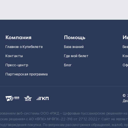
Компания
Помощь
И
Главное о Купибилете
База знаний
Бе
Контакты
Где мой билет
Ко
Пресс-центр
Блог
Оф
Партнерская программа
©
Де
ьзованием веб-системы ООО «РЖД – Цифровые пассажирские решения» на
кие решения» c АО «ФПК» № ФПК-22-316 от 27.12.2022 г. Сайт не явля
 подтверждения покупки. По вопросам рассмотрения обращений, жалоб, п