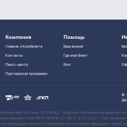
Компания
Помощь
И
Главное о Купибилете
База знаний
Бе
Контакты
Где мой билет
Ко
Пресс-центр
Блог
Оф
Партнерская программа
©
Де
ьзованием веб-системы ООО «РЖД – Цифровые пассажирские решения» на
кие решения» c АО «ФПК» № ФПК-22-316 от 27.12.2022 г. Сайт не явля
 подтверждения покупки. По вопросам рассмотрения обращений, жалоб, п