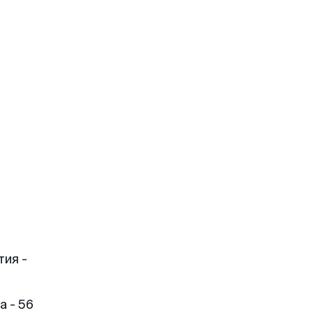
тия -
 - 56