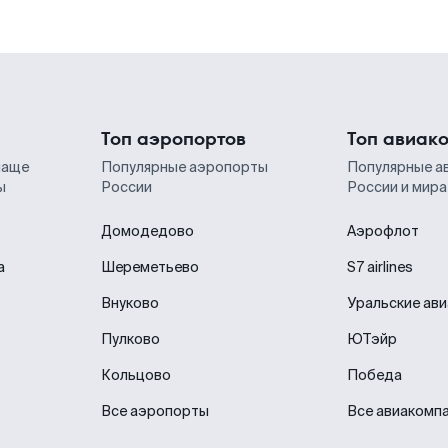
Топ аэропортов
Топ авиак
чаще
Популярные аэропорты
Популярные а
ы
России
России и мира
Домодедово
Аэрофлот
а
Шереметьево
S7 airlines
Внуково
Уральские ав
Пулково
ЮТэйр
Кольцово
Победа
Все аэропорты
Все авиакомп