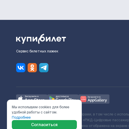
Сервис билетных лазеек
Мы используем cookies для более
удобной работы с сайтом.
Ж/Д билеты предоставляются партнёрами, в том числе с испол
Подробнее
с Поставщиком услуг и Договора ООО «РЖД-Цифровые пассажирс
Согласиться
включает сервисный сбор. Итоговая цена отображена на экране