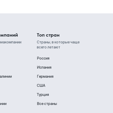
омпаний
Топ стран
виакомпании
Страны, в которые чаще
всего летают
Россия
Испания
иалинии
Германия
США
Турция
ании
Все страны