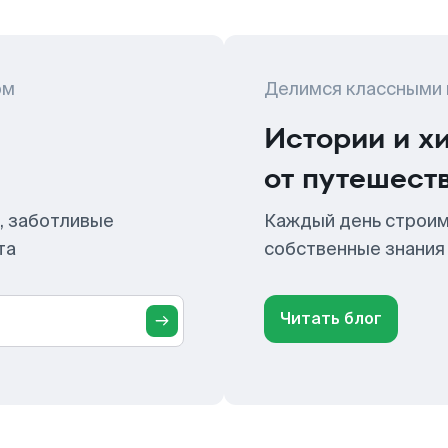
ом
Делимся классными
Истории и х
от путешест
, заботливые
Каждый день строим
та
собственные знания
Читать блог