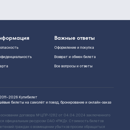
нформация
Важные ответы
зопасность
Оформление и покупка
нфиденциальность
Возврат и обмен билета
ерта
Все вопросы и ответы
2011–2026
Купибилет
шёвые билеты на самолёт и поезд, бронирование и онлайн-заказ
 основании договора № ЦПР-1282 от 04.04.2024 заключенного
ется официальным ресурсом ОАО «РЖД». Стоимость билетов
ретензий граждан о возмещении убытков просим обращаться