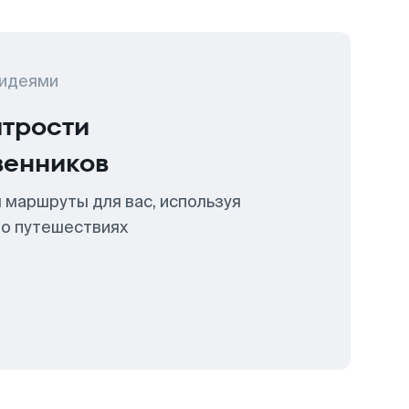
 идеями
итрости
венников
 маршруты для вас, используя
 о путешествиях