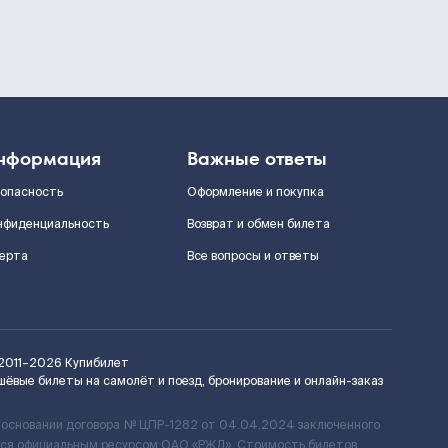
нформация
Важные ответы
зопасность
Оформление и покупка
нфиденциальность
Возврат и обмен билета
ерта
Все вопросы и ответы
2011–2026
Купибилет
шёвые билеты на самолёт и поезд, бронирование и онлайн-заказ
 основании договора № ЦПР-1282 от 04.04.2024 заключенного
ется официальным ресурсом ОАО «РЖД». Стоимость билетов