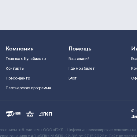
Компания
Помощь
И
Главное о Купибилете
База знаний
Бе
Контакты
Где мой билет
Ко
Пресс-центр
Блог
Оф
Партнерская программа
©
Де
ьзованием веб-системы ООО «РЖД – Цифровые пассажирские решения» на
кие решения» c АО «ФПК» № ФПК-22-316 от 27.12.2022 г. Сайт не явля