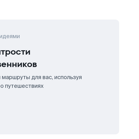
 идеями
итрости
венников
 маршруты для вас, используя
 о путешествиях