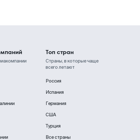
омпаний
Топ стран
виакомпании
Страны, в которые чаще
всего летают
Россия
Испания
иалинии
Германия
США
Турция
ании
Все страны