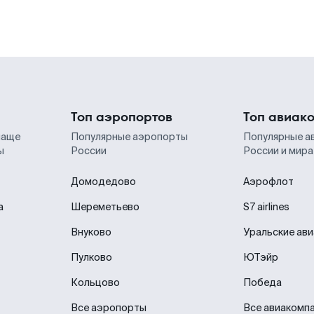
Топ аэропортов
Топ авиак
чаще
Популярные аэропорты
Популярные а
ы
России
России и мира
Домодедово
Аэрофлот
а
Шереметьево
S7 airlines
Внуково
Уральские ав
Пулково
ЮТэйр
Кольцово
Победа
Все аэропорты
Все авиакомп