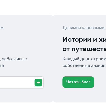
ом
Делимся классными
Истории и х
от путешест
, заботливые
Каждый день строим
та
собственные знания
Читать блог