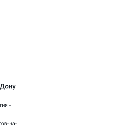
-Дону
тия -
тов-на-