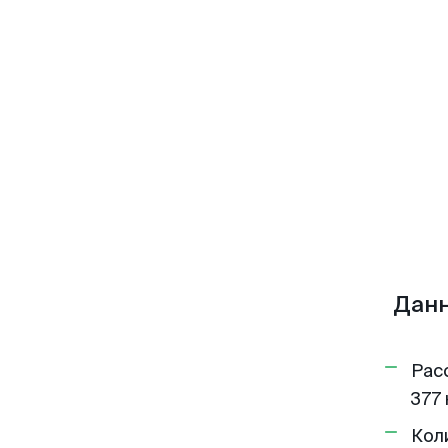
Данн
Рас
377 
Кол