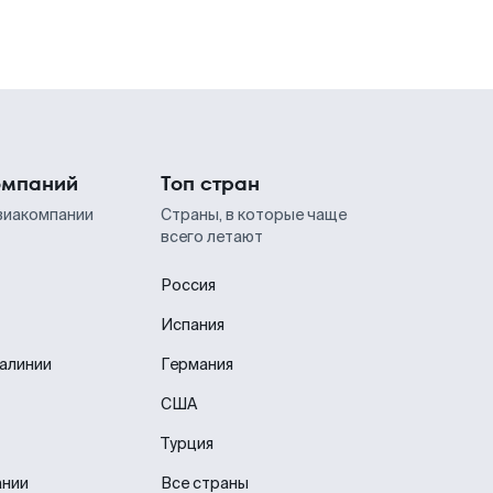
омпаний
Топ стран
виакомпании
Страны, в которые чаще
всего летают
Россия
Испания
иалинии
Германия
США
Турция
ании
Все страны