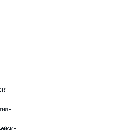
ск
тия -
ейск -