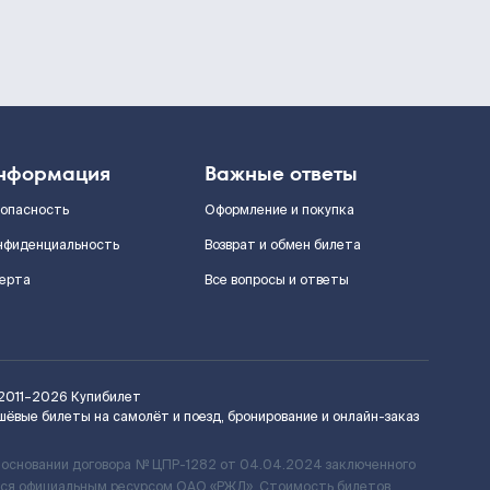
нформация
Важные ответы
зопасность
Оформление и покупка
нфиденциальность
Возврат и обмен билета
ерта
Все вопросы и ответы
2011–2026
Купибилет
шёвые билеты на самолёт и поезд, бронирование и онлайн-заказ
 основании договора № ЦПР-1282 от 04.04.2024 заключенного
ется официальным ресурсом ОАО «РЖД». Стоимость билетов