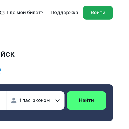
Где мой билет?
Поддержка
Войти
ейск
ы
Найти