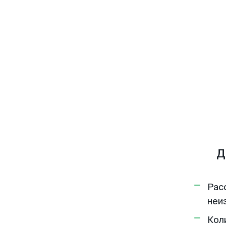
Д
Рас
неи
Кол