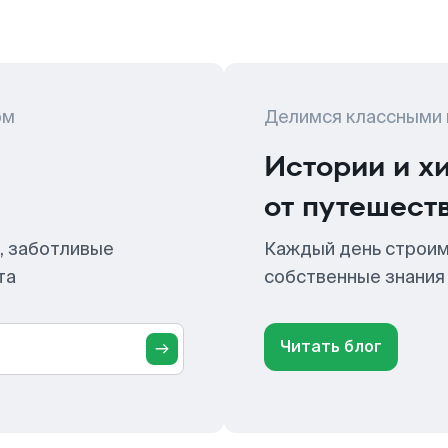
ом
Делимся классными
Истории и х
от путешест
, заботливые
Каждый день строим
та
собственные знания
Читать блог