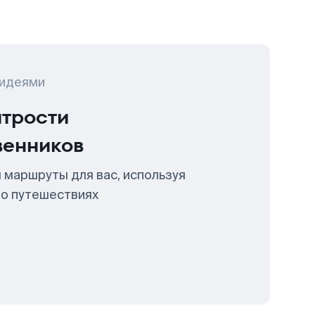
 идеями
итрости
венников
 маршруты для вас, используя
 о путешествиях