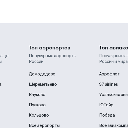
Топ аэропортов
Топ авиак
чаще
Популярные аэропорты
Популярные а
ы
России
России и мира
Домодедово
Аэрофлот
а
Шереметьево
S7 airlines
Внуково
Уральские ав
Пулково
ЮТэйр
Кольцово
Победа
Все аэропорты
Все авиакомп