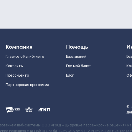
Компания
Помощь
И
Главное о Купибилете
База знаний
Бе
Контакты
Где мой билет
Ко
Пресс-центр
Блог
Оф
Партнерская программа
©
Де
ьзованием веб-системы ООО «РЖД – Цифровые пассажирские решения» на
кие решения» c АО «ФПК» № ФПК-22-316 от 27.12.2022 г. Сайт не явля