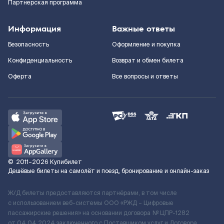
Партнерская программа
Информация
Важные ответы
Безопасность
Оформление и покупка
Конфиденциальность
Возврат и обмен билета
Оферта
Все вопросы и ответы
©
2011–2026
Купибилет
Дешёвые билеты на самолёт и поезд, бронирование и онлайн-заказ
Ж/Д билеты предоставляются партнёрами, в том числе
с использованием веб-системы ООО «РЖД – Цифровые
пассажирские решения» на основании договора № ЦПР-1282
от 04.04.2024 заключенного с Поставщиком услуг и Договора