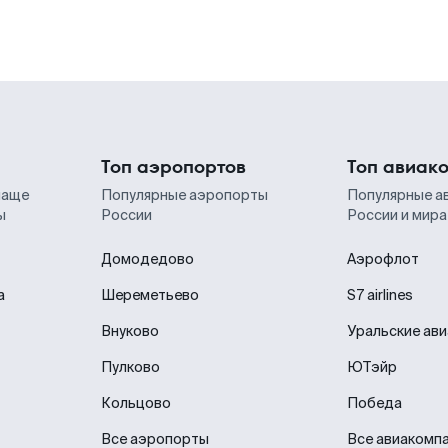
Топ аэропортов
Топ авиак
чаще
Популярные аэропорты
Популярные а
ы
России
России и мира
Домодедово
Аэрофлот
а
Шереметьево
S7 airlines
Внуково
Уральские ав
Пулково
ЮТэйр
Кольцово
Победа
Все аэропорты
Все авиакомп