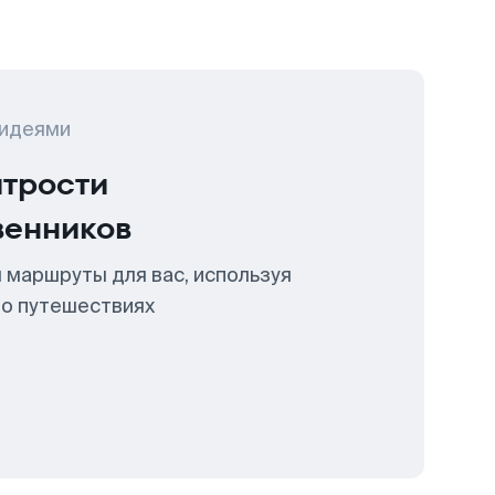
 идеями
итрости
венников
 маршруты для вас, используя
 о путешествиях