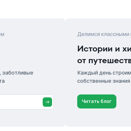
ом
Делимся классными
Истории и х
от путешест
, заботливые
Каждый день строим
та
собственные знания
Читать блог