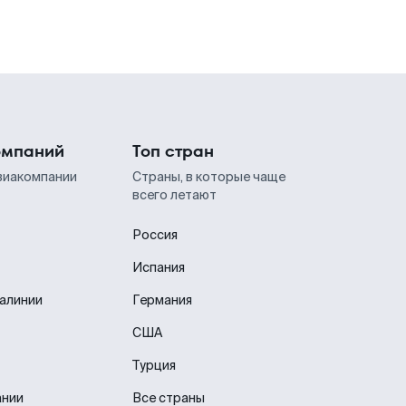
омпаний
Топ стран
виакомпании
Страны, в которые чаще
всего летают
Россия
Испания
иалинии
Германия
США
Турция
ании
Все страны