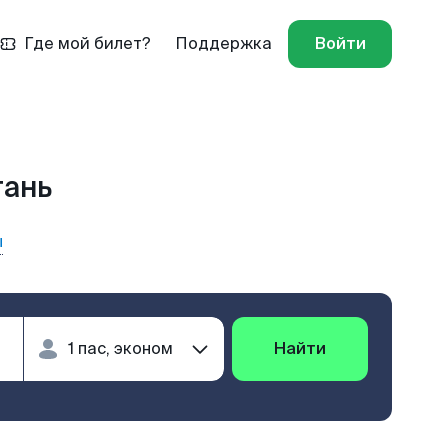
Где мой билет?
Поддержка
Войти
гань
ы
Найти