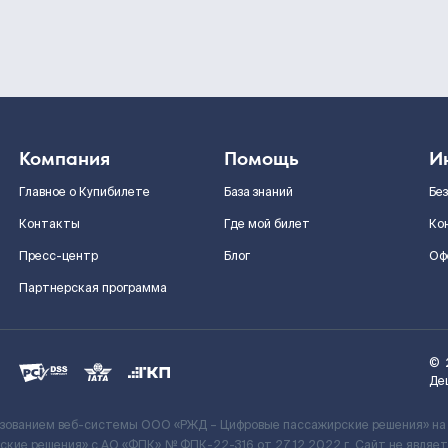
Компания
Помощь
И
Главное о Купибилете
База знаний
Бе
Контакты
Где мой билет
Ко
Пресс-центр
Блог
Оф
Партнерская программа
©
Де
ьзованием веб-системы ООО «РЖД – Цифровые пассажирские решения» на
кие решения» c АО «ФПК» № ФПК-22-316 от 27.12.2022 г. Сайт не явля