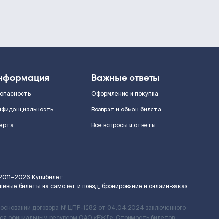
нформация
Важные ответы
зопасность
Оформление и покупка
нфиденциальность
Возврат и обмен билета
ерта
Все вопросы и ответы
2011–2026
Купибилет
шёвые билеты на самолёт и поезд, бронирование и онлайн-заказ
 основании договора № ЦПР-1282 от 04.04.2024 заключенного
ется официальным ресурсом ОАО «РЖД». Стоимость билетов