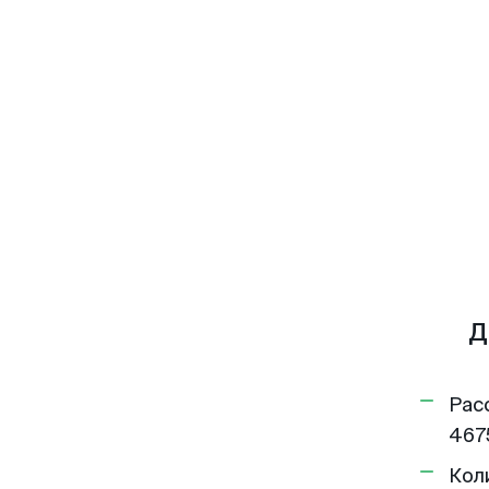
Д
Рас
467
Кол