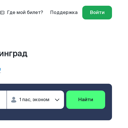
Где мой билет?
Поддержка
Войти
нинград
ы
Найти