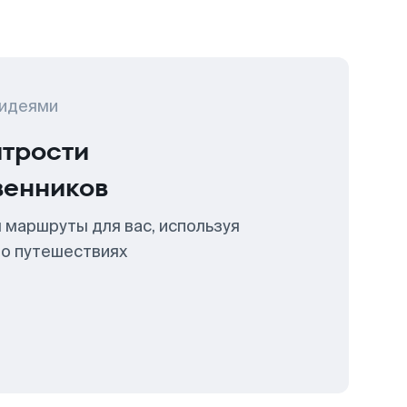
 идеями
итрости
венников
 маршруты для вас, используя
 о путешествиях