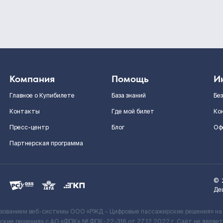
Компания
Помощь
И
Главное о Купибилете
База знаний
Бе
Контакты
Где мой билет
Ко
Пресс-центр
Блог
Оф
Партнерская программа
©
Де
ьзованием веб-системы ООО «РЖД – Цифровые пассажирские решения» на
кие решения» c АО «ФПК» № ФПК-22-316 от 27.12.2022 г. Сайт не явля