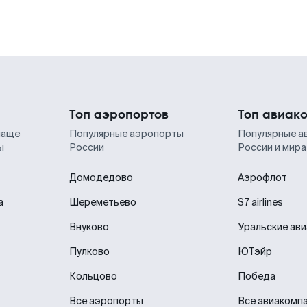
Топ аэропортов
Топ авиак
чаще
Популярные аэропорты
Популярные а
ы
России
России и мира
Домодедово
Аэрофлот
а
Шереметьево
S7 airlines
Внуково
Уральские ав
Пулково
ЮТэйр
Кольцово
Победа
Все аэропорты
Все авиакомп