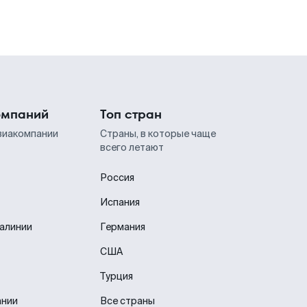
омпаний
Топ стран
виакомпании
Страны, в которые чаще
всего летают
Россия
Испания
иалинии
Германия
США
Турция
ании
Все страны