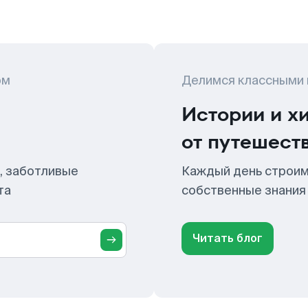
ом
Делимся классными
Истории и х
от путешест
, заботливые
Каждый день строим
та
собственные знания
Читать блог