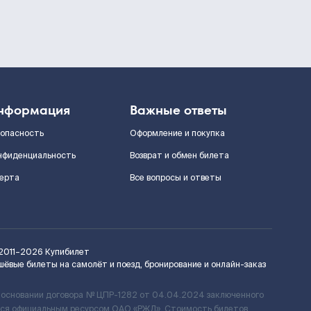
нформация
Важные ответы
зопасность
Оформление и покупка
нфиденциальность
Возврат и обмен билета
ерта
Все вопросы и ответы
2011–2026
Купибилет
шёвые билеты на самолёт и поезд, бронирование и онлайн-заказ
 основании договора № ЦПР-1282 от 04.04.2024 заключенного
ется официальным ресурсом ОАО «РЖД». Стоимость билетов