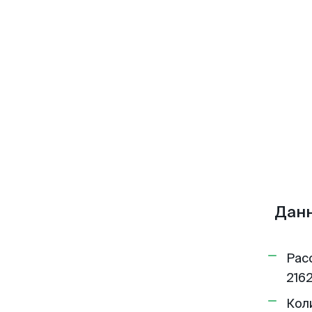
Данн
Рас
2162
Кол