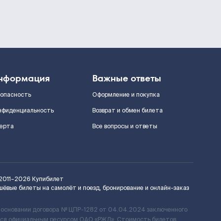
нформация
Важные ответы
зопасность
Оформление и покупка
нфиденциальность
Возврат и обмен билета
ерта
Все вопросы и ответы
2011–2026
Купибилет
шёвые билеты на самолёт и поезд, бронирование и онлайн-заказ
 основании договора № ЦПР-1282 от 04.04.2024 заключенного
ется официальным ресурсом ОАО «РЖД». Стоимость билетов