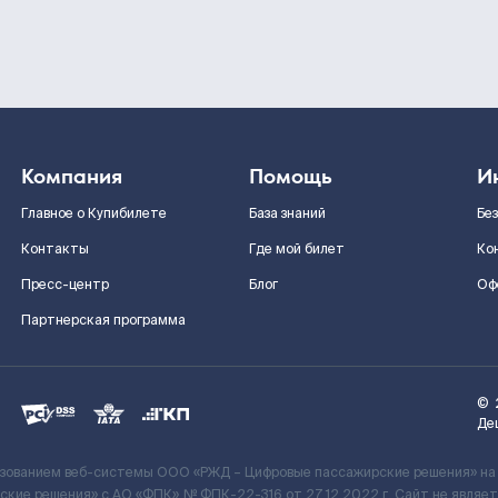
Компания
Помощь
И
Главное о Купибилете
База знаний
Бе
Контакты
Где мой билет
Ко
Пресс-центр
Блог
Оф
Партнерская программа
©
Де
ьзованием веб-системы ООО «РЖД – Цифровые пассажирские решения» на
кие решения» c АО «ФПК» № ФПК-22-316 от 27.12.2022 г. Сайт не явля