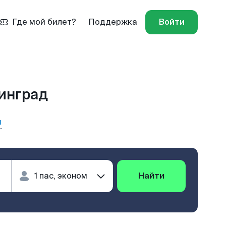
Где мой билет?
Поддержка
Войти
нинград
ы
Найти