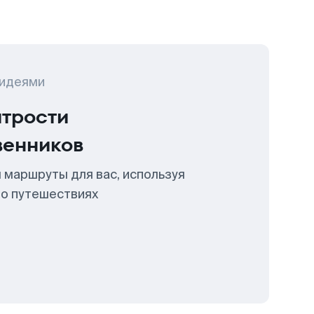
 идеями
итрости
венников
 маршруты для вас, используя
 о путешествиях