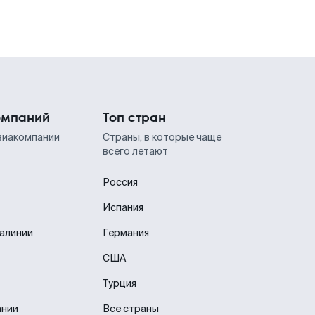
омпаний
Топ стран
виакомпании
Страны, в которые чаще
всего летают
Россия
Испания
иалинии
Германия
США
Турция
ании
Все страны