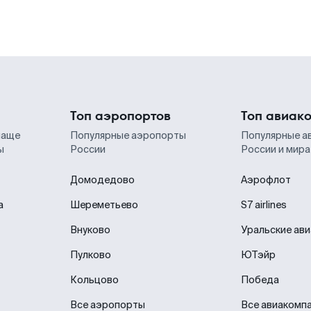
Топ аэропортов
Топ авиак
чаще
Популярные аэропорты
Популярные а
ы
России
России и мира
Домодедово
Аэрофлот
а
Шереметьево
S7 airlines
Внуково
Уральские ав
Пулково
ЮТэйр
Кольцово
Победа
Все аэропорты
Все авиакомп