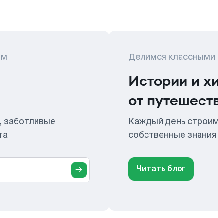
ом
Делимся классными
Истории и х
от путешест
, заботливые
Каждый день строим
та
собственные знания
Читать блог