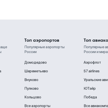
Топ аэропортов
Топ авиак
чаще
Популярные аэропорты
Популярные а
ы
России
России и мира
Домодедово
Аэрофлот
а
Шереметьево
S7 airlines
Внуково
Уральские ав
Пулково
ЮТэйр
Кольцово
Победа
Все аэропорты
Все авиакомп