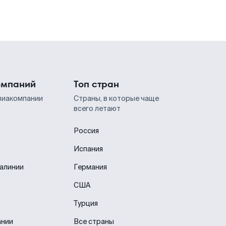
омпаний
Топ стран
виакомпании
Страны, в которые чаще
всего летают
Россия
Испания
иалинии
Германия
США
Турция
ании
Все страны