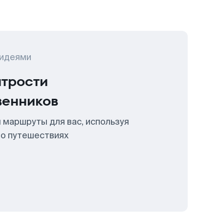
 идеями
итрости
венников
 маршруты для вас, используя
 о путешествиях