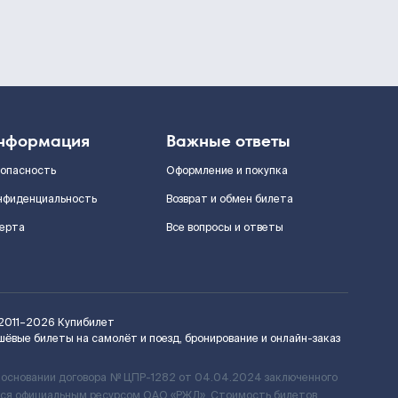
нформация
Важные ответы
зопасность
Оформление и покупка
нфиденциальность
Возврат и обмен билета
ерта
Все вопросы и ответы
2011–2026
Купибилет
шёвые билеты на самолёт и поезд, бронирование и онлайн-заказ
 основании договора № ЦПР-1282 от 04.04.2024 заключенного
ется официальным ресурсом ОАО «РЖД». Стоимость билетов