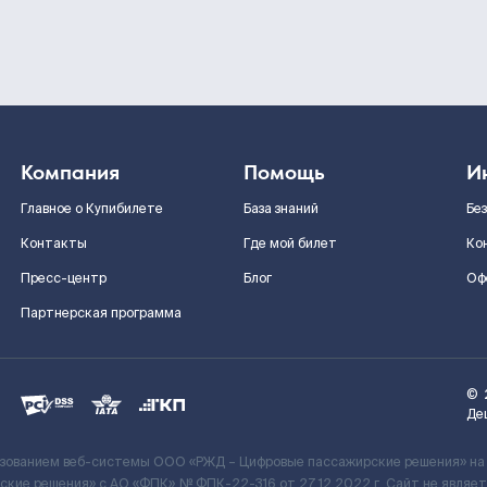
Компания
Помощь
И
Главное о Купибилете
База знаний
Бе
Контакты
Где мой билет
Ко
Пресс-центр
Блог
Оф
Партнерская программа
©
Де
ьзованием веб-системы ООО «РЖД – Цифровые пассажирские решения» на
кие решения» c АО «ФПК» № ФПК-22-316 от 27.12.2022 г. Сайт не явля