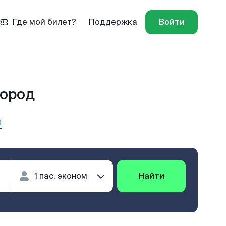
Где мой билет?
Поддержка
Войти
город
ы
Найти