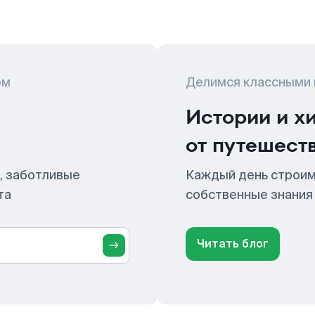
ом
Делимся классными
Истории и х
от путешест
, заботливые
Каждый день строим
та
собственные знания
Читать блог