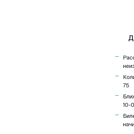
Д
Рас
неи
Кол
75
Бли
10-
Бил
нач