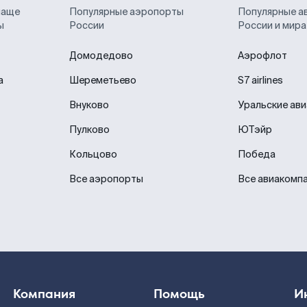
чаще
Популярные аэропорты
Популярные а
ы
России
России и мира
Домодедово
Аэрофлот
а
Шереметьево
S7 airlines
Внуково
Уральские ав
Пулково
ЮТэйр
Кольцово
Победа
Все аэропорты
Все авиакомп
Компания
Помощь
И