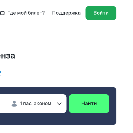
Где мой билет?
Поддержка
Войти
енза
ы
Найти