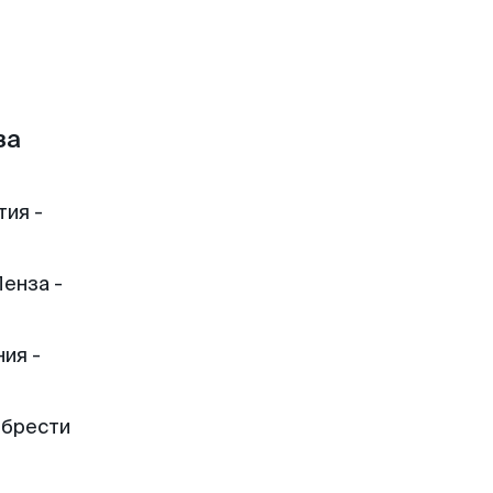
за
тия -
енза -
ия -
обрести