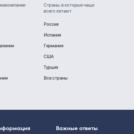
виакомпании
Страны, в которые чаще
всего летают
Россия
Испания
иалинии
Германия
США
Турция
ании
Все страны
нформация
Важные ответы