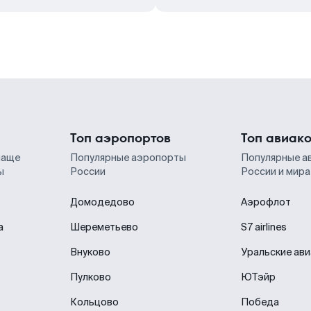
Топ аэропортов
Топ авиак
чаще
Популярные аэропорты
Популярные а
ы
России
России и мира
Домодедово
Аэрофлот
а
Шереметьево
S7 airlines
Внуково
Уральские ав
Пулково
ЮТэйр
Кольцово
Победа