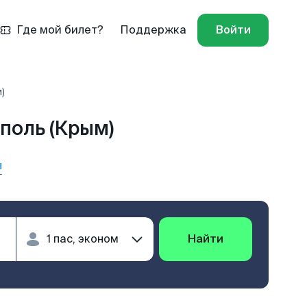
Где мой билет?
Поддержка
Войти
)
поль (Крым)
ы
Найти