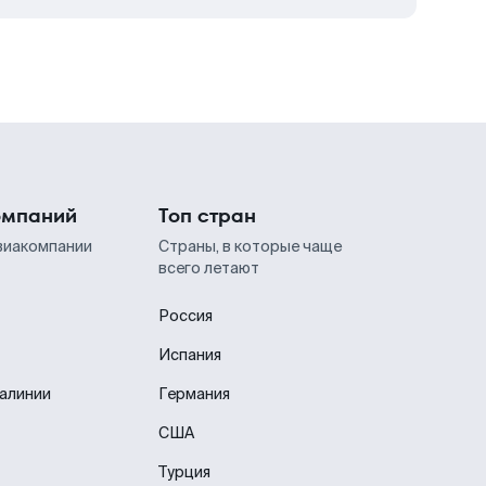
омпаний
Топ стран
виакомпании
Страны, в которые чаще
всего летают
Россия
Испания
иалинии
Германия
США
Турция