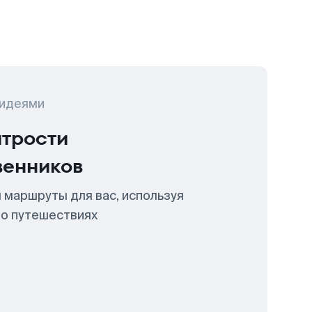
 идеями
итрости
венников
 маршруты для вас, используя
 о путешествиях