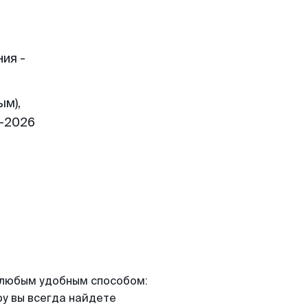
ия -
ым),
1-2026
я любым удобным способом:
ру вы всегда найдете