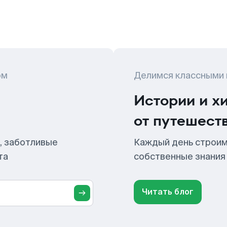
ом
Делимся классными
Истории и х
от путешест
, заботливые
Каждый день строим
та
собственные знания
Читать блог