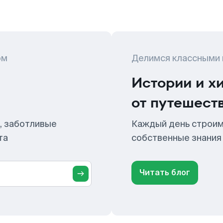
ом
Делимся классными
Истории и х
от путешест
, заботливые
Каждый день строим
та
собственные знания
Читать блог