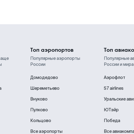
Топ аэропортов
Топ авиак
чаще
Популярные аэропорты
Популярные а
ы
России
России и мира
Домодедово
Аэрофлот
а
Шереметьево
S7 airlines
Внуково
Уральские ав
Пулково
ЮТэйр
Кольцово
Победа
Все аэропорты
Все авиакомп