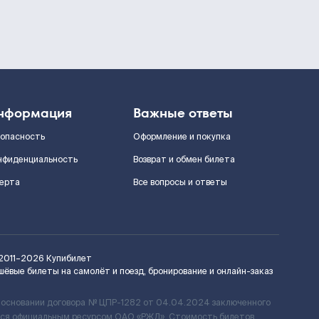
нформация
Важные ответы
зопасность
Оформление и покупка
нфиденциальность
Возврат и обмен билета
ерта
Все вопросы и ответы
2011–2026
Купибилет
шёвые билеты на самолёт и поезд, бронирование и онлайн-заказ
 основании договора № ЦПР-1282 от 04.04.2024 заключенного
ется официальным ресурсом ОАО «РЖД». Стоимость билетов