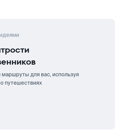
 идеями
итрости
венников
 маршруты для вас, используя
 о путешествиях