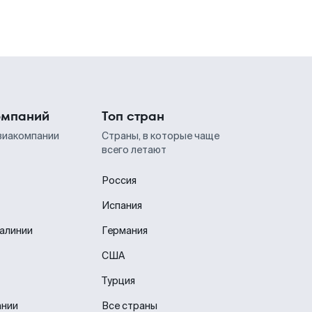
омпаний
Топ стран
виакомпании
Страны, в которые чаще
всего летают
Россия
Испания
иалинии
Германия
США
Турция
ании
Все страны