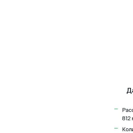
Д
Рас
812 
Кол