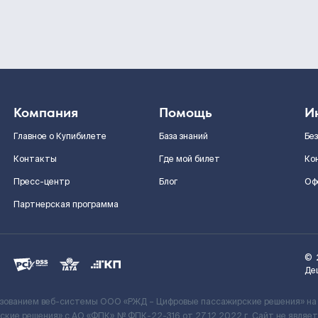
Компания
Помощь
И
Главное о Купибилете
База знаний
Бе
Контакты
Где мой билет
Ко
Пресс-центр
Блог
Оф
Партнерская программа
©
Де
ьзованием веб-системы ООО «РЖД – Цифровые пассажирские решения» на
кие решения» c АО «ФПК» № ФПК-22-316 от 27.12.2022 г. Сайт не явля