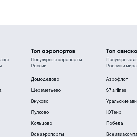
Топ аэропортов
Топ авиак
чаще
Популярные аэропорты
Популярные а
ы
России
России и мира
Домодедово
Аэрофлот
а
Шереметьево
S7 airlines
Внуково
Уральские ав
Пулково
ЮТэйр
Кольцово
Победа
Все аэропорты
Все авиакомп