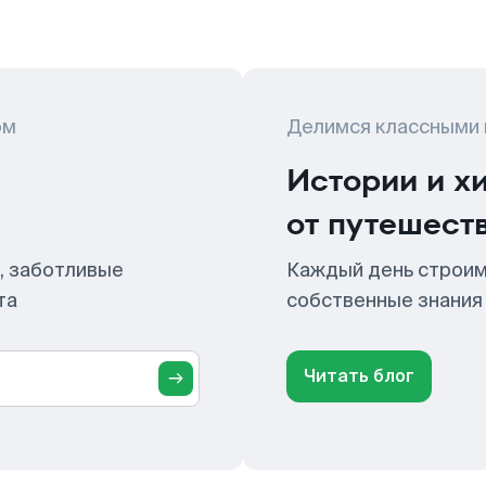
ом
Делимся классными
Истории и х
от путешест
, заботливые
Каждый день строим
та
собственные знания
Читать блог