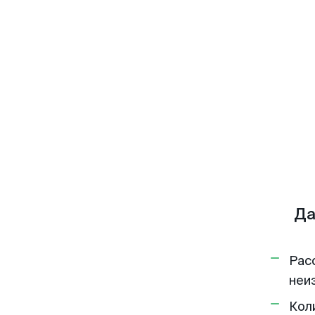
Да
Рас
неи
Кол