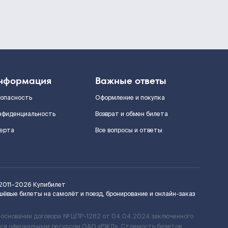
нформация
Важные ответы
зопасность
Оформление и покупка
нфиденциальность
Возврат и обмен билета
ерта
Все вопросы и ответы
2011–2026
Купибилет
шёвые билеты на самолёт и поезд, бронирование и онлайн-заказ
 основании договора № ЦПР-1282 от 04.04.2024 заключенного
ется официальным ресурсом ОАО «РЖД». Стоимость билетов