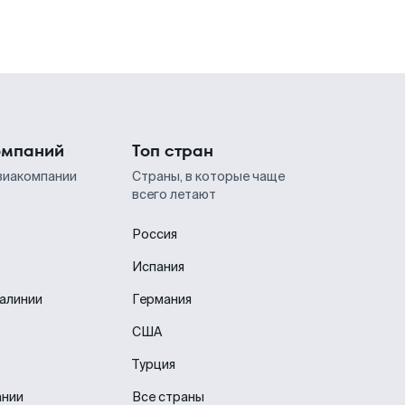
омпаний
Топ стран
виакомпании
Страны, в которые чаще
всего летают
Россия
Испания
иалинии
Германия
США
Турция
ании
Все страны