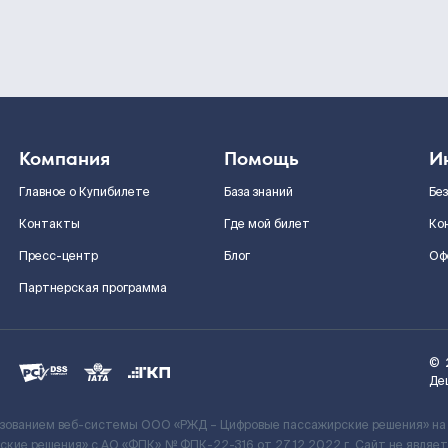
Компания
Помощь
И
Главное о Купибилете
База знаний
Бе
Контакты
Где мой билет
Ко
Пресс-центр
Блог
Оф
Партнерская программа
©
Де
ьзованием веб-системы ООО «РЖД – Цифровые пассажирские решения» на
кие решения» c АО «ФПК» № ФПК-22-316 от 27.12.2022 г. Сайт не явля