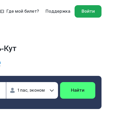
Где мой билет?
Поддержка
Войти
ь-Кут
ы
Найти