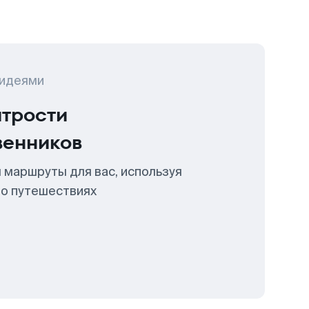
 идеями
итрости
венников
 маршруты для вас, используя
 о путешествиях