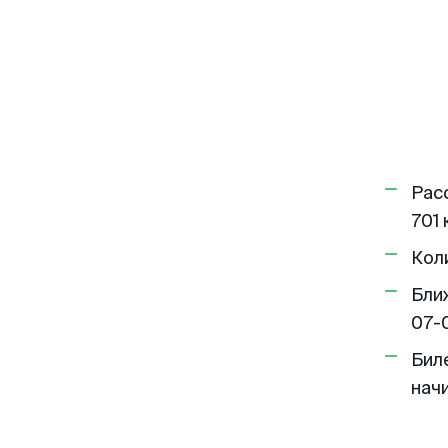
Рас
701 
Кол
Бли
07-
Бил
нач