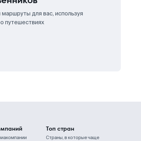
венников
 маршруты для вас, используя
 о путешествиях
омпаний
Топ стран
виакомпании
Страны, в которые чаще