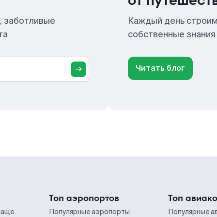
от путешест
, заботливые
Каждый день строим
та
собственные знания
Читать блог
Топ аэропортов
Топ авиак
чаще
Популярные аэропорты
Популярные а