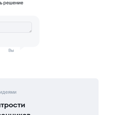
ть решение
Вы
 идеями
итрости