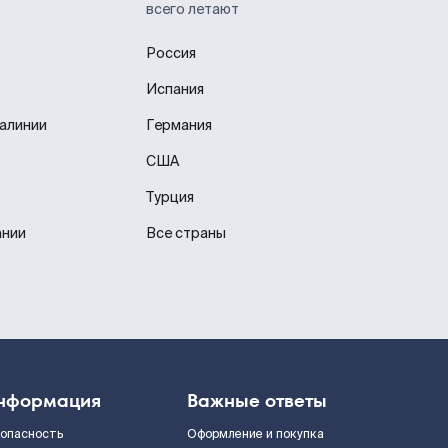
всего летают
Россия
Испания
иалинии
Германия
США
Турция
ании
Все страны
нформация
Важные ответы
зопасность
Оформление и покупка