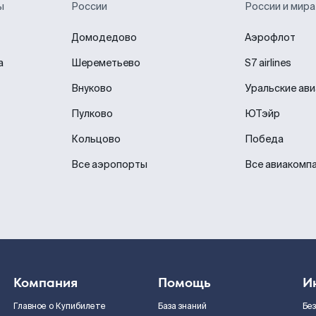
ы
России
России и мира
Домодедово
Аэрофлот
а
Шереметьево
S7 airlines
Внуково
Уральские ав
Пулково
ЮТэйр
Кольцово
Победа
Все аэропорты
Все авиакомп
Компания
Помощь
И
Главное о Купибилете
База знаний
Бе