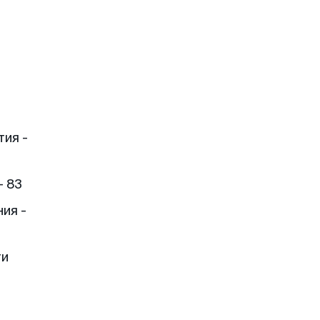
тия -
- 83
ия -
ти