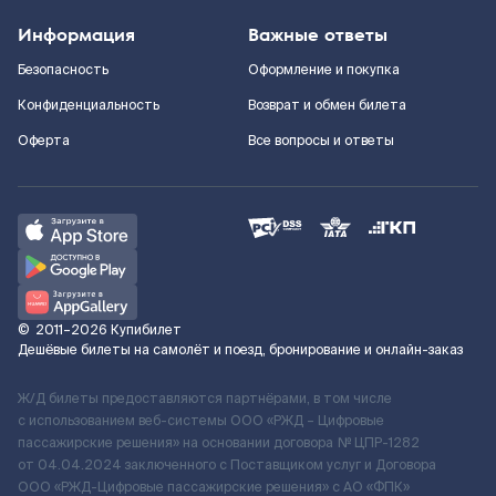
Информация
Важные ответы
Безопасность
Оформление и покупка
Конфиденциальность
Возврат и обмен билета
Оферта
Все вопросы и ответы
©
2011–2026
Купибилет
Дешёвые билеты на самолёт и поезд, бронирование и онлайн-заказ
Ж/Д билеты предоставляются партнёрами, в том числе
с использованием веб-системы ООО «РЖД – Цифровые
пассажирские решения» на основании договора № ЦПР-1282
от 04.04.2024 заключенного с Поставщиком услуг и Договора
ООО «РЖД-Цифровые пассажирские решения» c АО «ФПК»