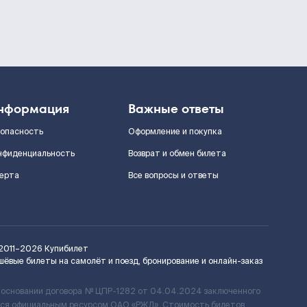
нформация
Важные ответы
зопасность
Оформление и покупка
нфиденциальность
Возврат и обмен билета
ерта
Все вопросы и ответы
2011–2026
Купибилет
шёвые билеты на самолёт и поезд, бронирование и онлайн-заказ
 основании договора № ЦПР-1282 от 04.04.2024 заключенного
ется официальным ресурсом ОАО «РЖД». Стоимость билетов