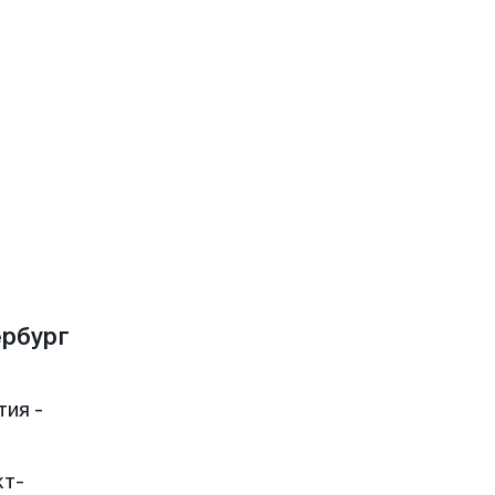
рбург
тия -
кт-