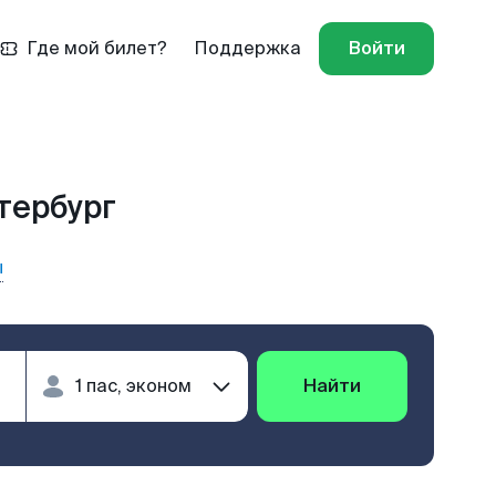
Где мой билет?
Поддержка
Войти
тербург
ы
Найти