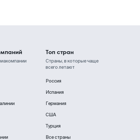
омпаний
Топ стран
виакомпании
Страны, в которые чаще
всего летают
Россия
Испания
иалинии
Германия
США
Турция
ании
Все страны