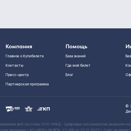
Компания
Помощь
И
Главное о Купибилете
База знаний
Бе
Контакты
Где мой билет
Ко
Пресс-центр
Блог
Оф
Партнерская программа
©
Де
ьзованием веб-системы ООО «РЖД – Цифровые пассажирские решения» на
кие решения» c АО «ФПК» № ФПК-22-316 от 27.12.2022 г. Сайт не явля