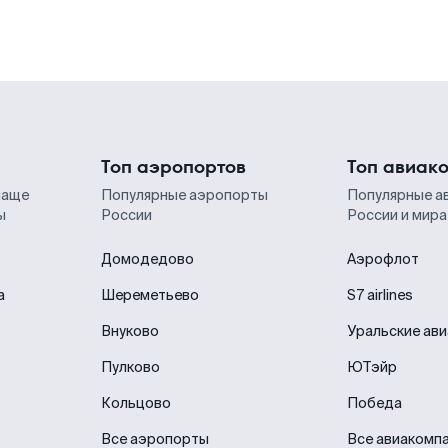
Топ аэропортов
Топ авиак
чаще
Популярные аэропорты
Популярные а
ы
России
России и мира
Домодедово
Аэрофлот
а
Шереметьево
S7 airlines
Внуково
Уральские ав
Пулково
ЮТэйр
Кольцово
Победа
Все аэропорты
Все авиакомп