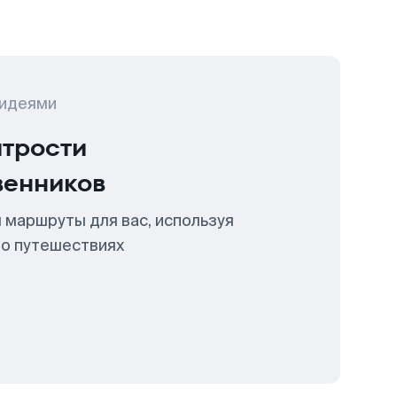
 идеями
итрости
венников
 маршруты для вас, используя
 о путешествиях