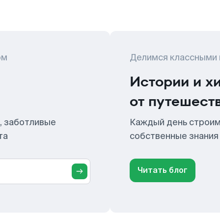
ом
Делимся классными
Истории и х
от путешест
, заботливые
Каждый день строим
та
собственные знания
Читать блог