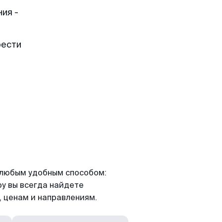
ия -
рести
я любым удобным способом:
ру вы всегда найдете
 ценам и направлениям.