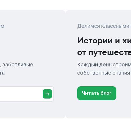
ом
Делимся классными
Истории и х
от путешест
, заботливые
Каждый день строим
та
собственные знания
Читать блог