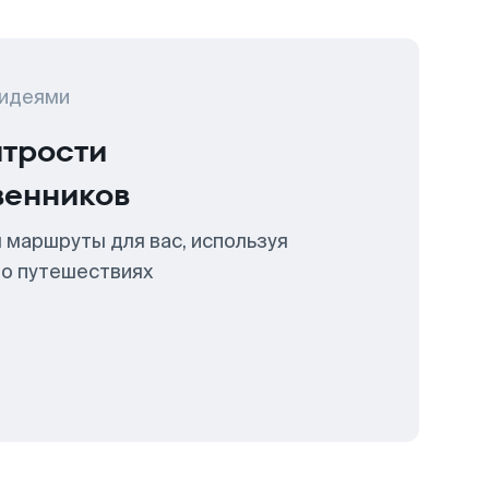
 идеями
итрости
венников
 маршруты для вас, используя
 о путешествиях