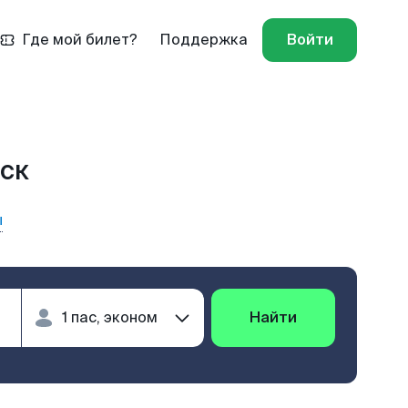
Где мой билет?
Поддержка
Войти
тск
ы
Найти