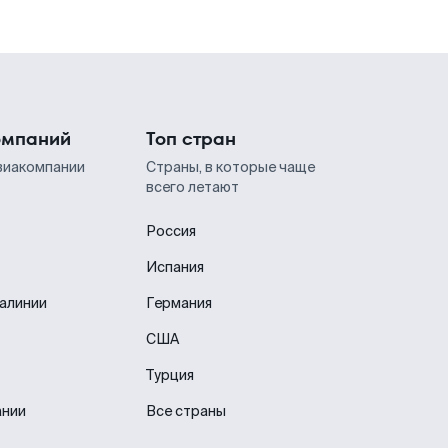
омпаний
Топ стран
виакомпании
Страны, в которые чаще
всего летают
Россия
Испания
иалинии
Германия
США
Турция
ании
Все страны