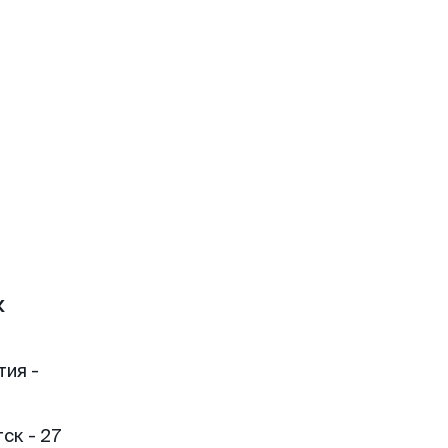
к
тия -
ск - 27