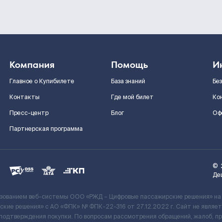
Компания
Помощь
И
Главное о Купибилете
База знаний
Бе
Контакты
Где мой билет
Ко
Пресс-центр
Блог
Оф
Партнерская программа
©
Де
ьзованием веб-системы ООО «РЖД – Цифровые пассажирские решения» на
кие решения» c АО «ФПК» № ФПК-22-316 от 27.12.2022 г. Сайт не явля
 подтверждения покупки. По вопросам рассмотрения обращений, жалоб, п