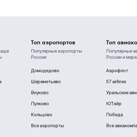
Топ аэропортов
Топ авиак
чаще
Популярные аэропорты
Популярные а
ы
России
России и мира
Домодедово
Аэрофлот
а
Шереметьево
S7 airlines
Внуково
Уральские ав
Пулково
ЮТэйр
Кольцово
Победа
Все аэропорты
Все авиакомп