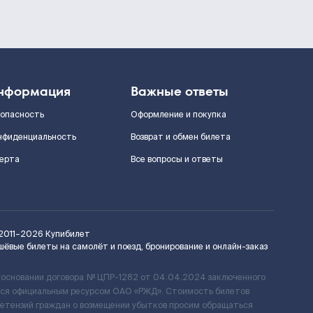
нформация
Важные ответы
зопасность
Оформление и покупка
нфиденциальность
Возврат и обмен билета
ерта
Все вопросы и ответы
2011–2026
Купибилет
шёвые билеты на самолёт и поезд, бронирование и онлайн-заказ
 основании договора № ЦПР-1282 от 04.04.2024 заключенного
ется официальным ресурсом ОАО «РЖД». Стоимость билетов
ретензий граждан о возмещении убытков просим обращаться