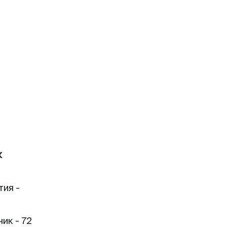
к
тия -
ик - 72