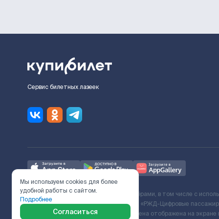
Сервис билетных лазеек
Мы используем cookies для более
удобной работы с сайтом.
Ж/Д билеты предоставляются партнёрами, в том числе с испол
Подробнее
с Поставщиком услуг и Договора ООО «РЖД-Цифровые пассажирс
Согласиться
включает сервисный сбор. Итоговая цена отображена на экране