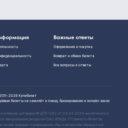
нформация
Важные ответы
зопасность
Оформление и покупка
нфиденциальность
Возврат и обмен билета
ерта
Все вопросы и ответы
2011–2026
Купибилет
шёвые билеты на самолёт и поезд, бронирование и онлайн-заказ
 основании договора № ЦПР-1282 от 04.04.2024 заключенного
ется официальным ресурсом ОАО «РЖД». Стоимость билетов
ретензий граждан о возмещении убытков просим обращаться