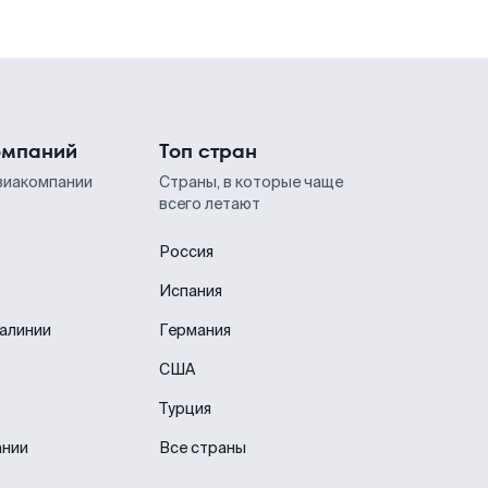
омпаний
Топ стран
виакомпании
Страны, в которые чаще
всего летают
Россия
Испания
иалинии
Германия
США
Турция
ании
Все страны