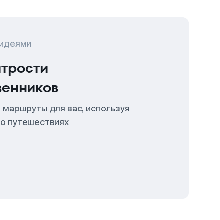
 идеями
итрости
венников
 маршруты для вас, используя
 о путешествиях