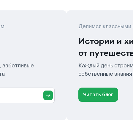
ом
Делимся классными
Истории и х
от путешест
, заботливые
Каждый день строим
та
собственные знания
Читать блог