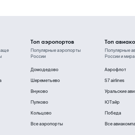
Топ аэропортов
Топ авиак
чаще
Популярные аэропорты
Популярные а
ы
России
России и мира
Домодедово
Аэрофлот
а
Шереметьево
S7 airlines
Внуково
Уральские ав
Пулково
ЮТэйр
Кольцово
Победа
Все аэропорты
Все авиакомп