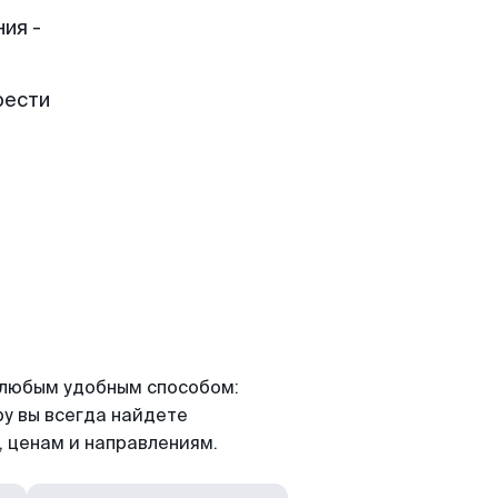
ия -
рести
я любым удобным способом:
ру вы всегда найдете
 ценам и направлениям.