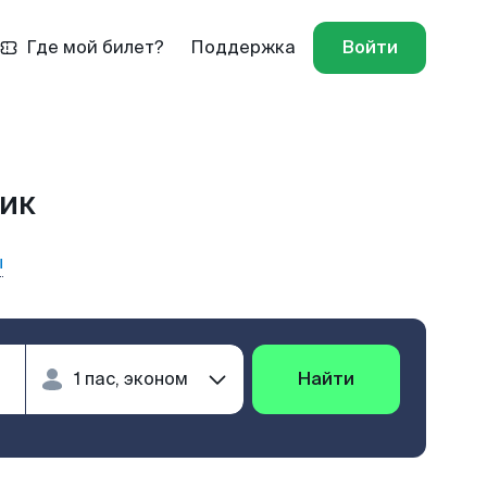
Где мой билет?
Поддержка
Войти
чик
ы
Найти