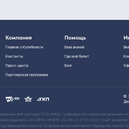
Компания
Помощь
И
Главное о Купибилете
База знаний
Бе
Контакты
Где мой билет
Ко
Пресс-центр
Блог
Оф
Партнерская программа
©
Де
ьзованием веб-системы ООО «РЖД – Цифровые пассажирские решения» на
кие решения» c АО «ФПК» № ФПК-22-316 от 27.12.2022 г. Сайт не явля
 подтверждения покупки. По вопросам рассмотрения обращений, жалоб, п