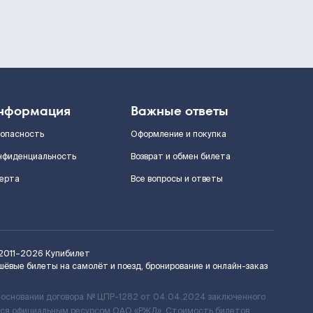
нформация
Важные ответы
зопасность
Оформление и покупка
нфиденциальность
Возврат и обмен билета
ерта
Все вопросы и ответы
2011–2026
Купибилет
шёвые билеты на самолёт и поезд, бронирование и онлайн-заказ
 основании договора № ЦПР-1282 от 04.04.2024 заключенного
ется официальным ресурсом ОАО «РЖД». Стоимость билетов