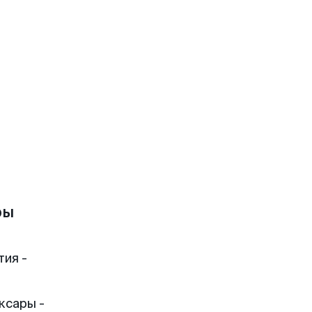
ры
тия -
ксары -