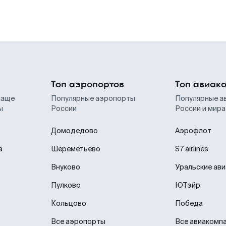
Топ аэропортов
Топ авиак
чаще
Популярные аэропорты
Популярные а
ы
России
России и мира
Домодедово
Аэрофлот
а
Шереметьево
S7 airlines
Внуково
Уральские ав
Пулково
ЮТэйр
Кольцово
Победа
Все аэропорты
Все авиакомп