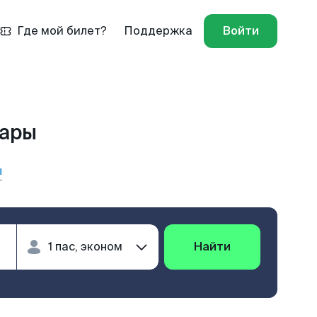
Где мой билет?
Поддержка
Войти
сары
ы
Найти