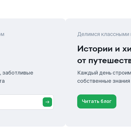
ом
Делимся классными
Истории и х
от путешест
, заботливые
Каждый день строим
та
собственные знания
Читать блог