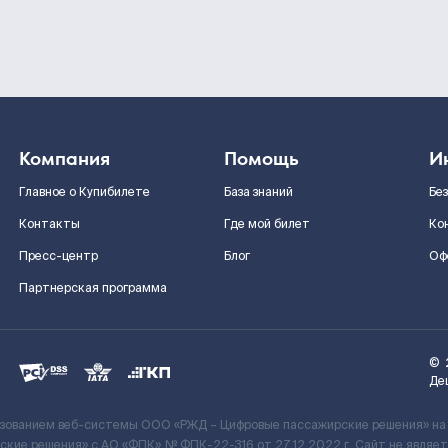
Компания
Помощь
И
Главное о Купибилете
База знаний
Бе
Контакты
Где мой билет
Ко
Пресс-центр
Блог
Оф
Партнерская программа
©
Де
ьзованием веб-системы ООО «РЖД – Цифровые пассажирские решения» на
кие решения» c АО «ФПК» № ФПК-22-316 от 27.12.2022 г. Сайт не явля