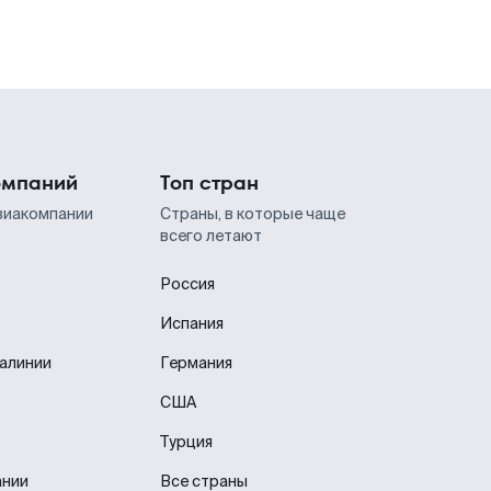
омпаний
Топ стран
виакомпании
Страны, в которые чаще
всего летают
Россия
Испания
иалинии
Германия
США
Турция
ании
Все страны