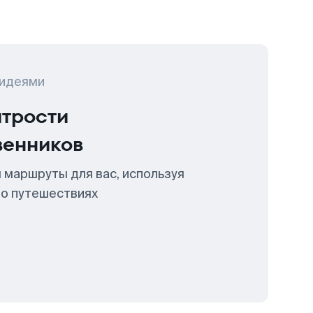
 идеями
итрости
венников
 маршруты для вас, используя
 о путешествиях