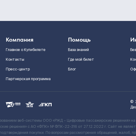
Компания
Помощь
И
Главное о Купибилете
База знаний
Бе
Контакты
Где мой билет
Ко
Пресс-центр
Блог
Оф
Партнерская программа
©
Де
ьзованием веб-системы ООО «РЖД – Цифровые пассажирские решения» на
кие решения» c АО «ФПК» № ФПК-22-316 от 27.12.2022 г. Сайт не явля
 подтверждения покупки. По вопросам рассмотрения обращений, жалоб, п