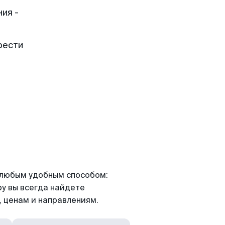
ия -
рести
я любым удобным способом:
ру вы всегда найдете
 ценам и направлениям.