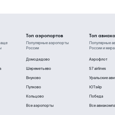
Топ аэропортов
Топ авиак
чаще
Популярные аэропорты
Популярные а
ы
России
России и мира
Домодедово
Аэрофлот
а
Шереметьево
S7 airlines
Внуково
Уральские ав
Пулково
ЮТэйр
Кольцово
Победа
Все аэропорты
Все авиакомп