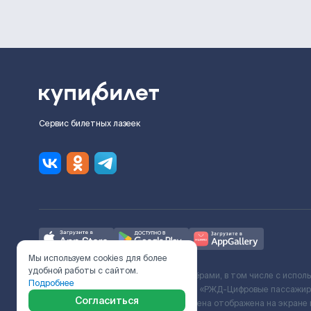
Сервис билетных лазеек
Мы используем cookies для более
удобной работы с сайтом.
Ж/Д билеты предоставляются партнёрами, в том числе с испол
Подробнее
с Поставщиком услуг и Договора ООО «РЖД-Цифровые пассажирс
Согласиться
включает сервисный сбор. Итоговая цена отображена на экране