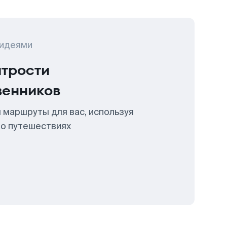
 идеями
итрости
венников
 маршруты для вас, используя
 о путешествиях