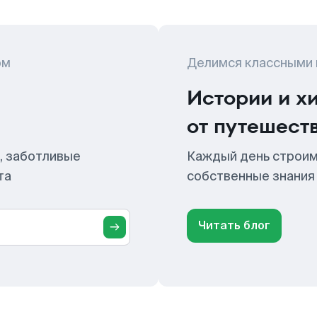
ом
Делимся классными
Истории и х
от путешест
, заботливые
Каждый день строим
та
собственные знания
Читать блог