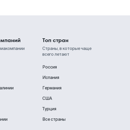
омпаний
Топ стран
виакомпании
Страны, в которые чаще
всего летают
Россия
Испания
иалинии
Германия
США
Турция
ании
Все страны