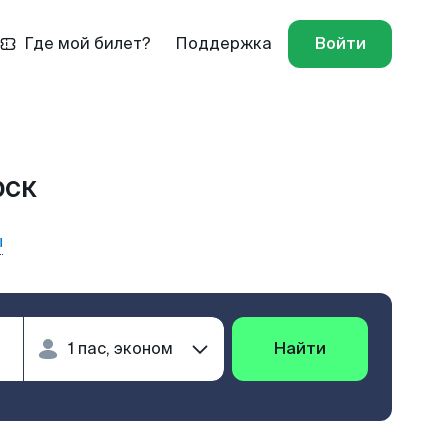
Где мой билет?
Поддержка
Войти
рск
ы
Найти