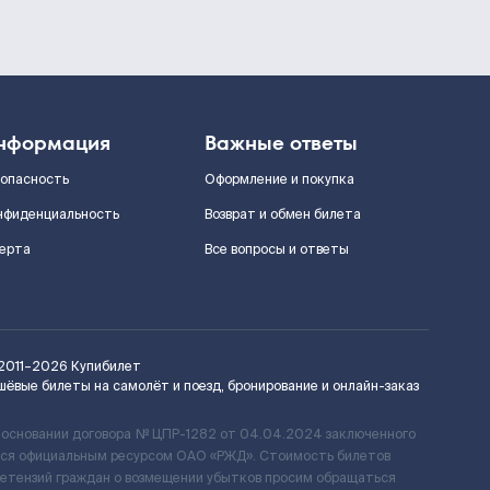
нформация
Важные ответы
зопасность
Оформление и покупка
нфиденциальность
Возврат и обмен билета
ерта
Все вопросы и ответы
2011–2026
Купибилет
шёвые билеты на самолёт и поезд, бронирование и онлайн-заказ
 основании договора № ЦПР-1282 от 04.04.2024 заключенного
ется официальным ресурсом ОАО «РЖД». Стоимость билетов
ретензий граждан о возмещении убытков просим обращаться