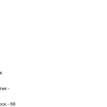
к
тия -
ск - 66