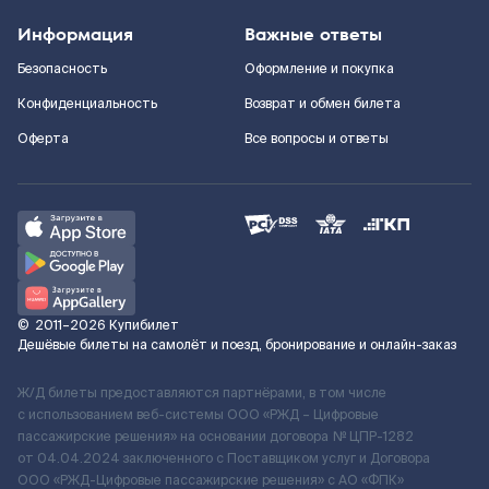
Информация
Важные ответы
Безопасность
Оформление и покупка
Конфиденциальность
Возврат и обмен билета
Оферта
Все вопросы и ответы
©
2011–2026
Купибилет
Дешёвые билеты на самолёт и поезд, бронирование и онлайн-заказ
Ж/Д билеты предоставляются партнёрами, в том числе
с использованием веб-системы ООО «РЖД – Цифровые
пассажирские решения» на основании договора № ЦПР-1282
от 04.04.2024 заключенного с Поставщиком услуг и Договора
ООО «РЖД-Цифровые пассажирские решения» c АО «ФПК»