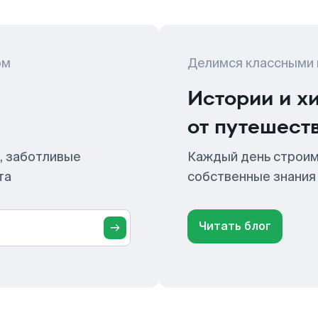
ом
Делимся классными
Истории и х
от путешест
, заботливые
Каждый день строим
та
собственные знания
Читать блог