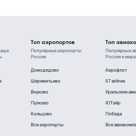
Топ аэропортов
Топ авиак
чаще
Популярные аэропорты
Популярные а
ы
России
России и мира
Домодедово
Аэрофлот
а
Шереметьево
S7 airlines
Внуково
Уральские ав
Пулково
ЮТэйр
Кольцово
Победа
Все аэропорты
Все авиакомп