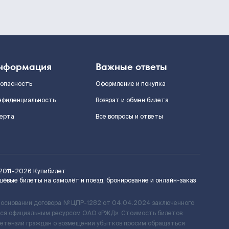
нформация
Важные ответы
зопасность
Оформление и покупка
нфиденциальность
Возврат и обмен билета
ерта
Все вопросы и ответы
2011–2026
Купибилет
шёвые билеты на самолёт и поезд, бронирование и онлайн-заказ
 основании договора № ЦПР-1282 от 04.04.2024 заключенного
ется официальным ресурсом ОАО «РЖД». Стоимость билетов
ретензий граждан о возмещении убытков просим обращаться