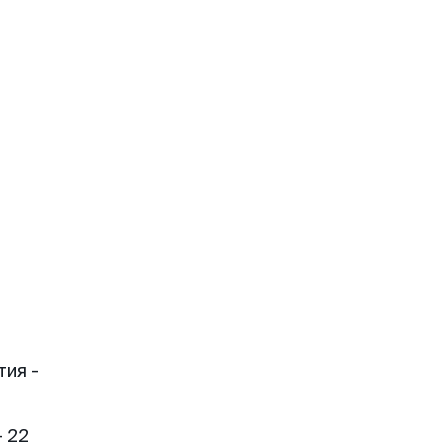
тия -
 22