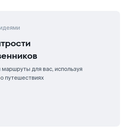
 идеями
итрости
венников
 маршруты для вас, используя
 о путешествиях