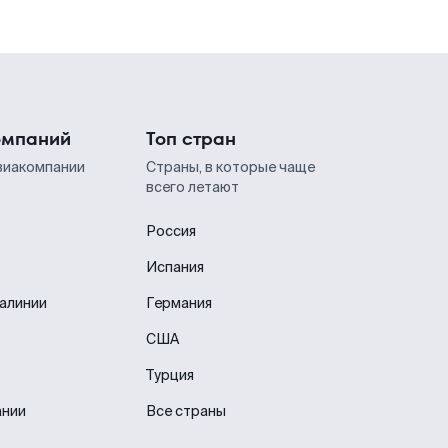
омпаний
Топ стран
виакомпании
Страны, в которые чаще
всего летают
Россия
Испания
иалинии
Германия
США
Турция
ании
Все страны