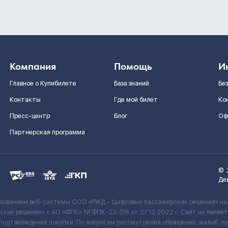
Компания
Помощь
И
Главное о Купибилете
База знаний
Бе
Контакты
Где мой билет
Ко
Пресс-центр
Блог
Оф
Партнерская программа
©
Де
ьзованием веб-системы ООО «РЖД – Цифровые пассажирские решения» на
кие решения» c АО «ФПК» № ФПК-22-316 от 27.12.2022 г. Сайт не явля
 подтверждения покупки. По вопросам рассмотрения обращений, жалоб, п