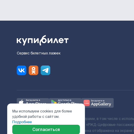
Сервис билетных лазеек
Мы используем cookies для более
удобной работы с сайтом.
Ж/Д билеты предоставляются партнёрами, в том числе с испол
Подробнее
с Поставщиком услуг и Договора ООО «РЖД-Цифровые пассажирс
Согласиться
включает сервисный сбор. Итоговая цена отображена на экране