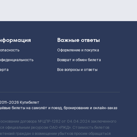
нформация
Важные ответы
зопасность
Оформление и покупка
нфиденциальность
Возврат и обмен билета
ерта
Все вопросы и ответы
2011–2026
Купибилет
шёвые билеты на самолёт и поезд, бронирование и онлайн-заказ
 основании договора № ЦПР-1282 от 04.04.2024 заключенного
ется официальным ресурсом ОАО «РЖД». Стоимость билетов
ретензий граждан о возмещении убытков просим обращаться