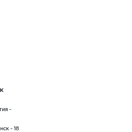
к
тия -
ск - 18