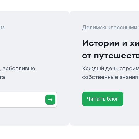
ом
Делимся классными
Истории и х
от путешест
, заботливые
Каждый день строим
та
собственные знания
Читать блог