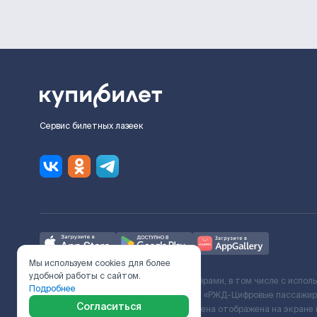
Сервис билетных лазеек
Мы используем cookies для более
удобной работы с сайтом.
Ж/Д билеты предоставляются партнёрами, в том числе с испол
Подробнее
с Поставщиком услуг и Договора ООО «РЖД-Цифровые пассажирс
Согласиться
включает сервисный сбор. Итоговая цена отображена на экране