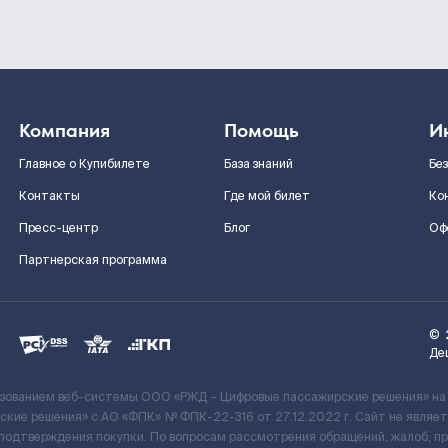
Компания
Помощь
И
Главное о Купибилете
База знаний
Бе
Контакты
Где мой билет
Ко
Пресс-центр
Блог
Оф
Партнерская программа
©
Де
ьзованием веб-системы ООО «РЖД – Цифровые пассажирские решения» на
кие решения» c АО «ФПК» № ФПК-22-316 от 27.12.2022 г. Сайт не явля
 подтверждения покупки. По вопросам рассмотрения обращений, жалоб, п