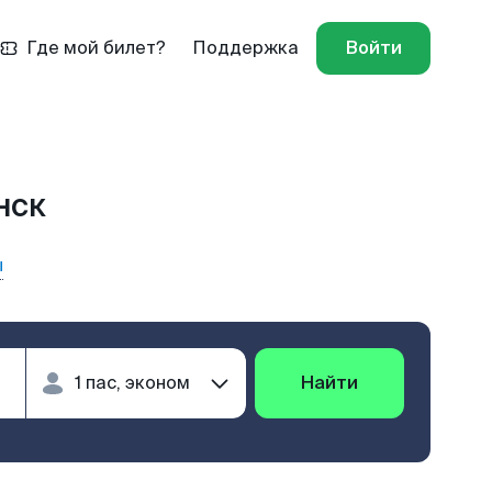
Где мой билет?
Поддержка
Войти
нск
ы
Найти