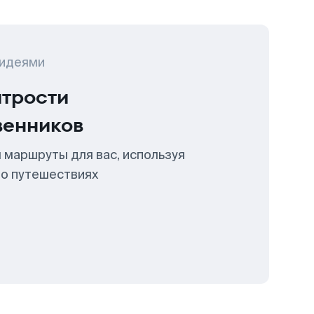
 идеями
итрости
венников
 маршруты для вас, используя
 о путешествиях