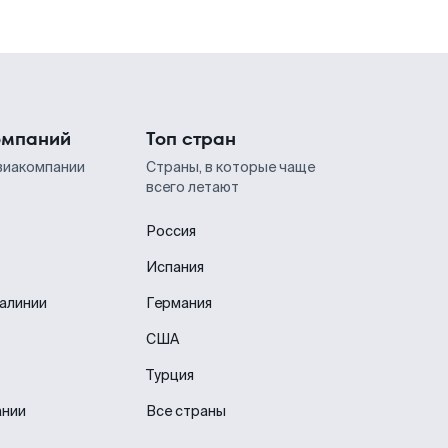
омпаний
Топ стран
виакомпании
Страны, в которые чаще
всего летают
Россия
Испания
иалинии
Германия
США
Турция
ании
Все страны