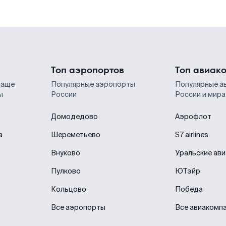
Топ аэропортов
Топ авиак
чаще
Популярные аэропорты
Популярные а
ы
России
России и мира
Домодедово
Аэрофлот
а
Шереметьево
S7 airlines
Внуково
Уральские ав
Пулково
ЮТэйр
Кольцово
Победа
Все аэропорты
Все авиакомп