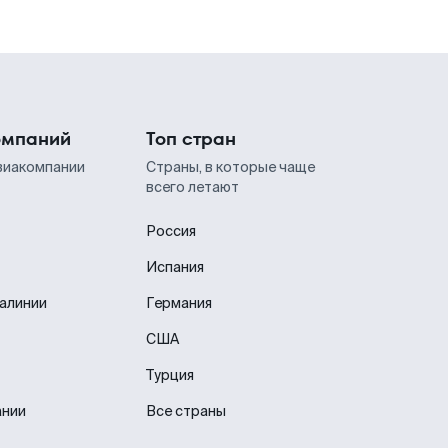
омпаний
Топ стран
виакомпании
Страны, в которые чаще
всего летают
Россия
Испания
иалинии
Германия
США
Турция
ании
Все страны