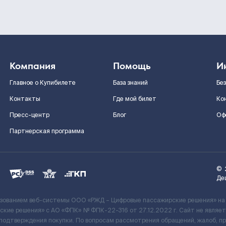
Компания
Помощь
И
Главное о Купибилете
База знаний
Бе
Контакты
Где мой билет
Ко
Пресс-центр
Блог
Оф
Партнерская программа
©
Де
ьзованием веб-системы ООО «РЖД – Цифровые пассажирские решения» на
кие решения» c АО «ФПК» № ФПК-22-316 от 27.12.2022 г. Сайт не явля
 подтверждения покупки. По вопросам рассмотрения обращений, жалоб, п