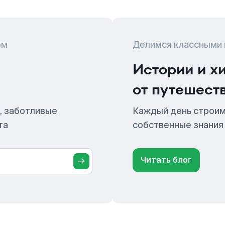
ом
Делимся классными
Истории и х
от путешест
, заботливые
Каждый день строим
та
собственные знания
Читать блог