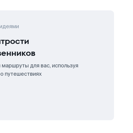
 идеями
итрости
венников
 маршруты для вас, используя
 о путешествиях