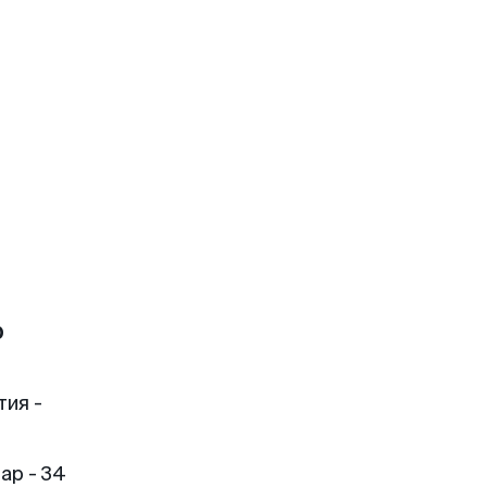
р
тия -
ар - 34