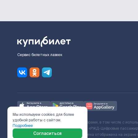
Сервис билетных лазеек
Мы используем cookies для более
удобной работы с сайтом.
Ж/Д билеты предоставляются партнёрами, в том числе с испол
Подробнее
с Поставщиком услуг и Договора ООО «РЖД-Цифровые пассажирс
Согласиться
включает сервисный сбор. Итоговая цена отображена на экране