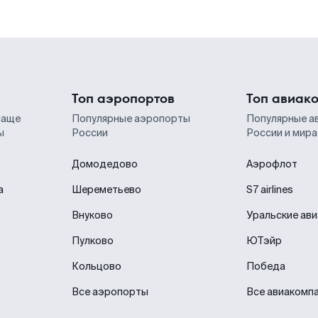
Топ аэропортов
Топ авиак
чаще
Популярные аэропорты
Популярные а
ы
России
России и мира
Домодедово
Аэрофлот
а
Шереметьево
S7 airlines
Внуково
Уральские ав
Пулково
ЮТэйр
Кольцово
Победа
Все аэропорты
Все авиакомп