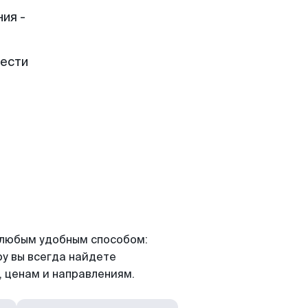
ия -
рести
я любым удобным способом:
ру вы всегда найдете
 ценам и направлениям.