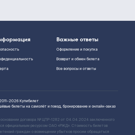
нформация
Важные ответы
зопасность
Оформление и покупка
нфиденциальность
Возврат и обмен билета
ерта
Все вопросы и ответы
2011–2026
Купибилет
шёвые билеты на самолёт и поезд, бронирование и онлайн-заказ
 основании договора № ЦПР-1282 от 04.04.2024 заключенного
ется официальным ресурсом ОАО «РЖД». Стоимость билетов
ретензий граждан о возмещении убытков просим обращаться