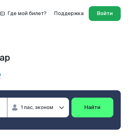
Где мой билет?
Поддержка
Войти
дар
ы
Найти