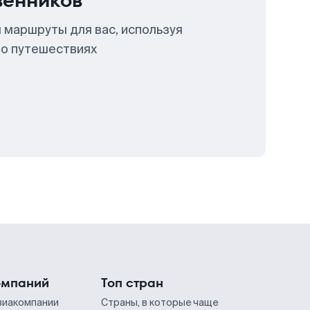
венников
 маршруты для вас, используя
 о путешествиях
омпаний
Топ стран
виакомпании
Страны, в которые чаще