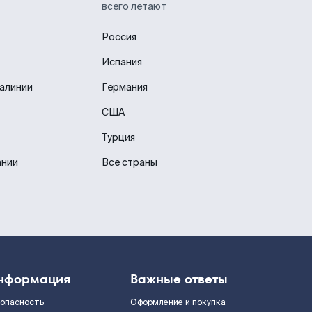
всего летают
Россия
Испания
иалинии
Германия
США
Турция
ании
Все страны
нформация
Важные ответы
зопасность
Оформление и покупка