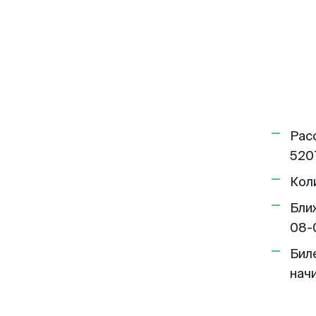
Рас
520
Кол
Бли
08-
Бил
нач