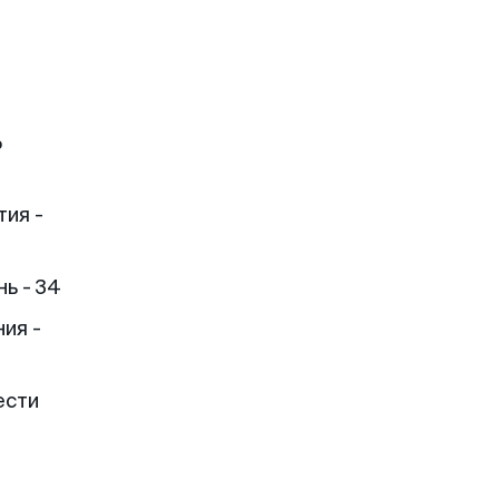
ь
тия -
ь - 34
ия -
ести