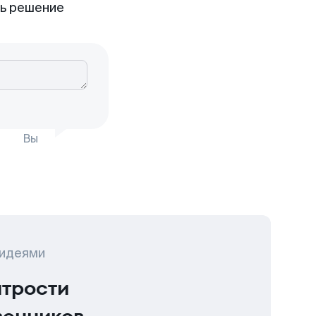
ть решение
Вы
 идеями
итрости