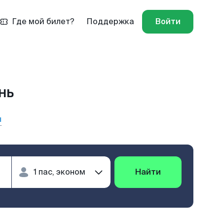
Где мой билет?
Поддержка
Войти
нь
ы
Найти