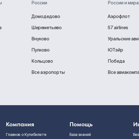
ы
России
России и мира
Домодедово
Аэрофлот
а
Шереметьево
S7 airlines
Внуково
Уральские ав
Пулково
ЮТэйр
Кольцово
Победа
Все аэропорты
Все авиакомп
Компания
Помощь
И
Главное о Купибилете
База знаний
Бе