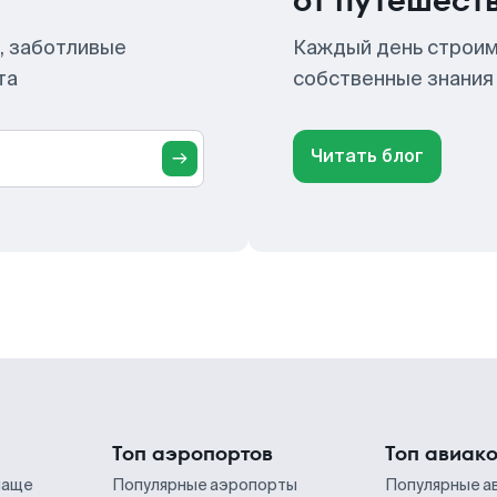
от путешест
, заботливые
Каждый день строим
та
собственные знания
Читать блог
Топ аэропортов
Топ авиак
чаще
Популярные аэропорты
Популярные а