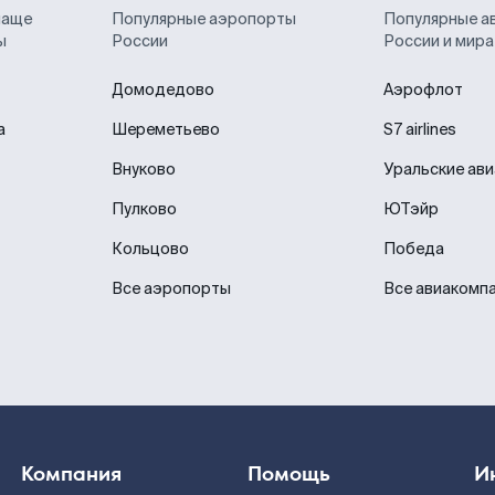
чаще
Популярные аэропорты
Популярные а
ы
России
России и мира
Домодедово
Аэрофлот
а
Шереметьево
S7 airlines
Внуково
Уральские ав
Пулково
ЮТэйр
Кольцово
Победа
Все аэропорты
Все авиакомп
Компания
Помощь
И