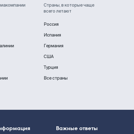
виакомпании
Страны, в которые чаще
всего летают
Россия
Испания
иалинии
Германия
США
Турция
ании
Все страны
нформация
Важные ответы