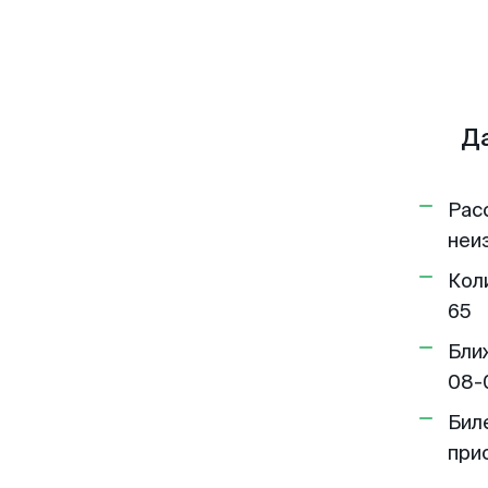
Д
Рас
неи
Кол
65
Бли
08-
Бил
при