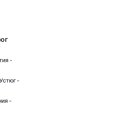
юг
тия -
Устюг -
ия -