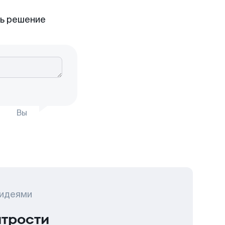
ть решение
Вы
 идеями
итрости