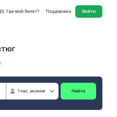
Где мой билет?
Поддержка
Войти
стюг
ы
Найти