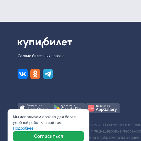
Сервис билетных лазеек
Мы используем cookies для более
удобной работы с сайтом.
Ж/Д билеты предоставляются партнёрами, в том числе с испол
Подробнее
с Поставщиком услуг и Договора ООО «РЖД-Цифровые пассажирс
Согласиться
включает сервисный сбор. Итоговая цена отображена на экране