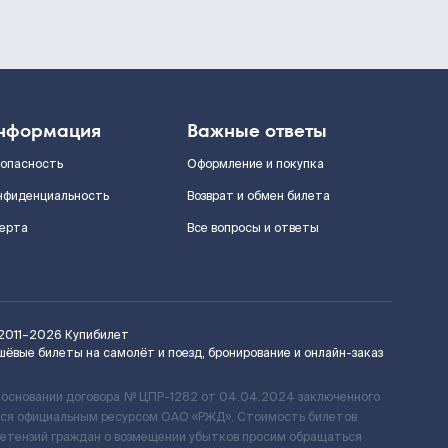
нформация
Важные ответы
зопасность
Оформление и покупка
нфиденциальность
Возврат и обмен билета
ерта
Все вопросы и ответы
2011–2026
Купибилет
шёвые билеты на самолёт и поезд, бронирование и онлайн-заказ
 основании договора № ЦПР-1282 от 04.04.2024 заключенного
ется официальным ресурсом ОАО «РЖД». Стоимость билетов
ретензий граждан о возмещении убытков просим обращаться