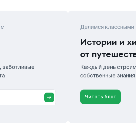
ом
Делимся классными
Истории и х
от путешест
, заботливые
Каждый день строим
та
собственные знания
Читать блог