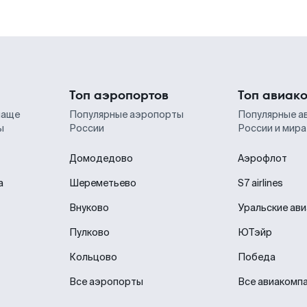
Топ аэропортов
Топ авиак
чаще
Популярные аэропорты
Популярные а
ы
России
России и мира
Домодедово
Аэрофлот
а
Шереметьево
S7 airlines
Внуково
Уральские ав
Пулково
ЮТэйр
Кольцово
Победа
Все аэропорты
Все авиакомп