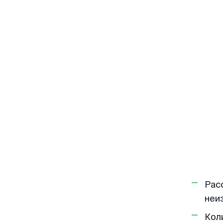
Рас
неи
Кол