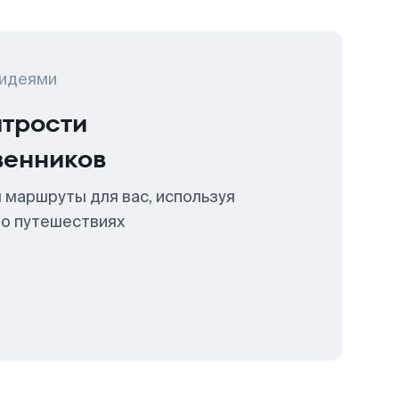
 идеями
итрости
венников
 маршруты для вас, используя
 о путешествиях