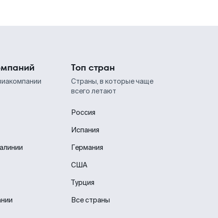
омпаний
Топ стран
виакомпании
Страны, в которые чаще
всего летают
Россия
Испания
иалинии
Германия
США
Турция
ании
Все страны