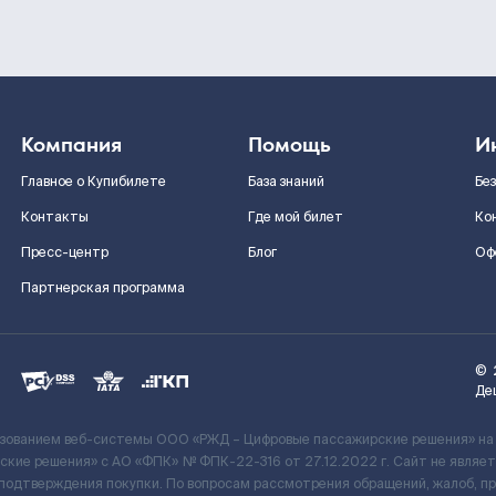
Компания
Помощь
И
Главное о Купибилете
База знаний
Бе
Контакты
Где мой билет
Ко
Пресс-центр
Блог
Оф
Партнерская программа
©
Де
ьзованием веб-системы ООО «РЖД – Цифровые пассажирские решения» на
кие решения» c АО «ФПК» № ФПК-22-316 от 27.12.2022 г. Сайт не явля
 подтверждения покупки. По вопросам рассмотрения обращений, жалоб, п