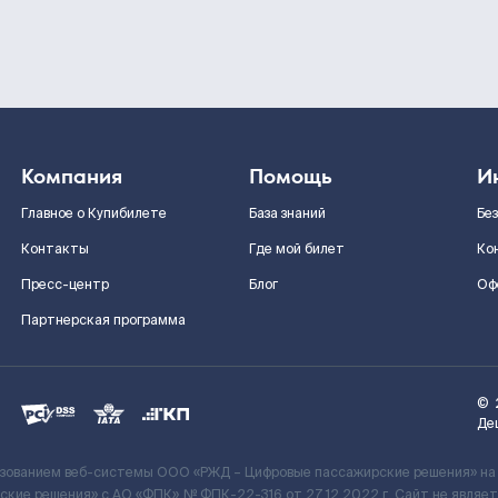
Компания
Помощь
И
Главное о Купибилете
База знаний
Бе
Контакты
Где мой билет
Ко
Пресс-центр
Блог
Оф
Партнерская программа
©
Де
ьзованием веб-системы ООО «РЖД – Цифровые пассажирские решения» на
кие решения» c АО «ФПК» № ФПК-22-316 от 27.12.2022 г. Сайт не явля