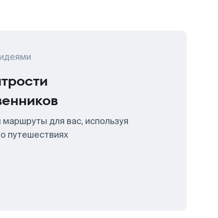
 идеями
итрости
венников
 маршруты для вас, используя
 о путешествиях