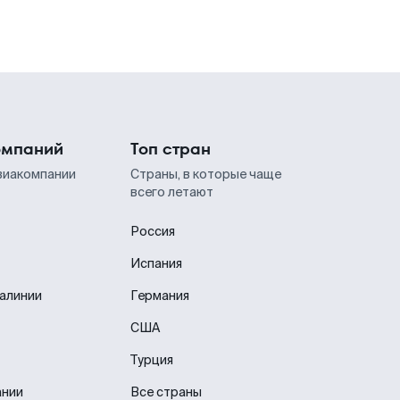
омпаний
Топ стран
виакомпании
Страны, в которые чаще
всего летают
Россия
Испания
иалинии
Германия
США
Турция
ании
Все страны