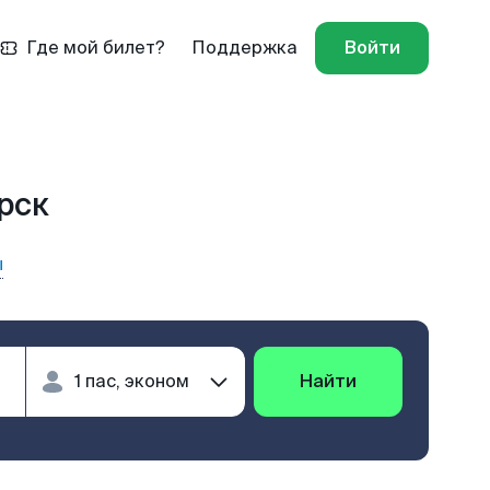
Где мой билет?
Поддержка
Войти
рск
ы
Найти