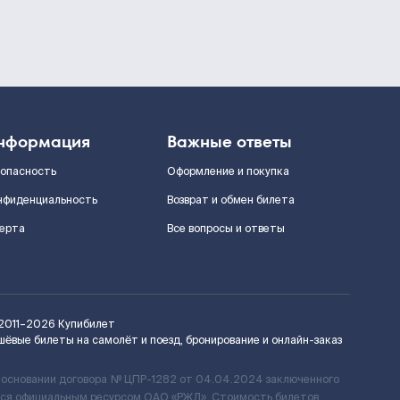
нформация
Важные ответы
зопасность
Оформление и покупка
нфиденциальность
Возврат и обмен билета
ерта
Все вопросы и ответы
2011–2026
Купибилет
шёвые билеты на самолёт и поезд, бронирование и онлайн-заказ
 основании договора № ЦПР-1282 от 04.04.2024 заключенного
ется официальным ресурсом ОАО «РЖД». Стоимость билетов