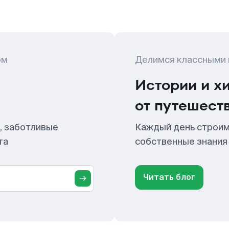
ом
Делимся классными
Истории и х
от путешест
, заботливые
Каждый день строим
та
собственные знания
Читать блог