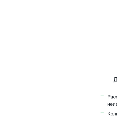
Д
Рас
неи
Кол