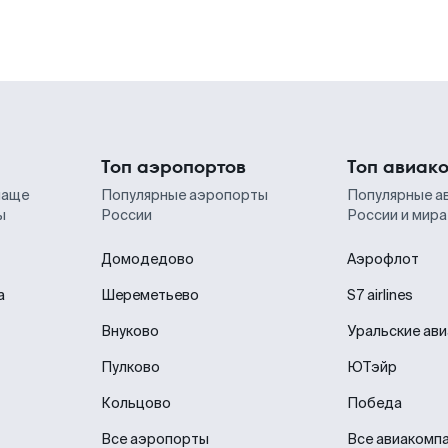
Топ аэропортов
Топ авиак
чаще
Популярные аэропорты
Популярные а
ы
России
России и мира
Домодедово
Аэрофлот
а
Шереметьево
S7 airlines
Внуково
Уральские ав
Пулково
ЮТэйр
Кольцово
Победа
Все аэропорты
Все авиакомп