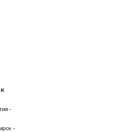
ск
тия -
ирск -