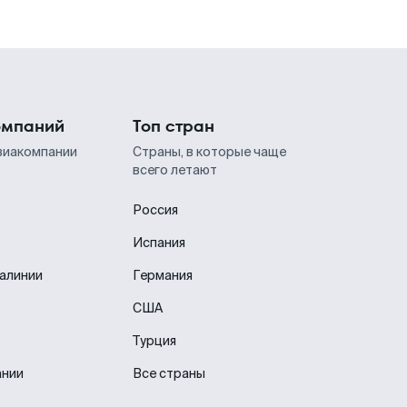
омпаний
Топ стран
виакомпании
Страны, в которые чаще
всего летают
Россия
Испания
иалинии
Германия
США
Турция
ании
Все страны