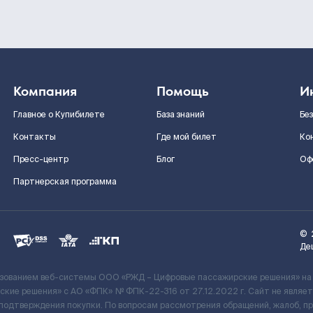
Компания
Помощь
И
Главное о Купибилете
База знаний
Бе
Контакты
Где мой билет
Ко
Пресс-центр
Блог
Оф
Партнерская программа
©
Де
ьзованием веб-системы ООО «РЖД – Цифровые пассажирские решения» на
кие решения» c АО «ФПК» № ФПК-22-316 от 27.12.2022 г. Сайт не явля
 подтверждения покупки. По вопросам рассмотрения обращений, жалоб, п