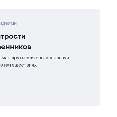
 идеями
итрости
венников
 маршруты для вас, используя
 о путешествиях