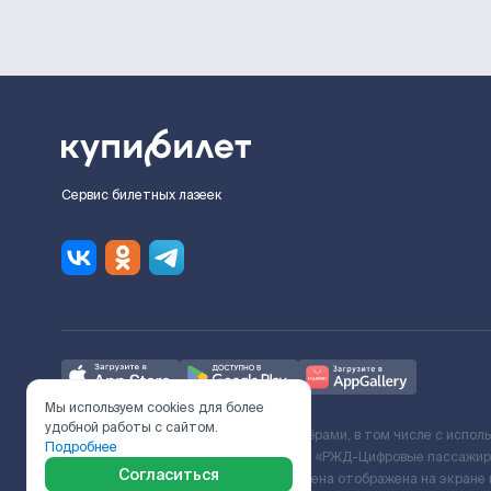
Сервис билетных лазеек
Мы используем cookies для более
удобной работы с сайтом.
Ж/Д билеты предоставляются партнёрами, в том числе с испол
Подробнее
с Поставщиком услуг и Договора ООО «РЖД-Цифровые пассажирс
Согласиться
включает сервисный сбор. Итоговая цена отображена на экране