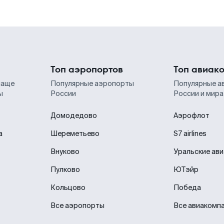
Топ аэропортов
Топ авиак
чаще
Популярные аэропорты
Популярные а
ы
России
России и мира
Домодедово
Аэрофлот
а
Шереметьево
S7 airlines
Внуково
Уральские ав
Пулково
ЮТэйр
Кольцово
Победа
Все аэропорты
Все авиакомп