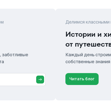
ом
Делимся классными
Истории и х
от путешест
, заботливые
Каждый день строим
та
собственные знания
Читать блог