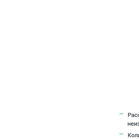
Рас
неи
Кол