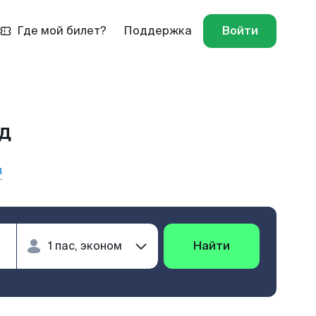
Где мой билет?
Поддержка
Войти
ад
ы
Найти