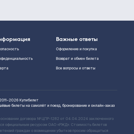
нформация
Важные ответы
зопасность
Оформление и покупка
нфиденциальность
Возврат и обмен билета
ерта
Все вопросы и ответы
2011–2026
Купибилет
шёвые билеты на самолёт и поезд, бронирование и онлайн-заказ
 основании договора № ЦПР-1282 от 04.04.2024 заключенного
ется официальным ресурсом ОАО «РЖД». Стоимость билетов
ретензий граждан о возмещении убытков просим обращаться