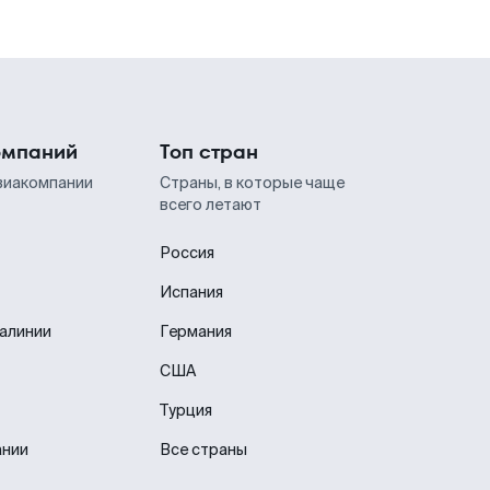
омпаний
Топ стран
виакомпании
Страны, в которые чаще
всего летают
Россия
Испания
иалинии
Германия
США
Турция
ании
Все страны