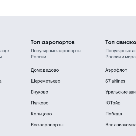
Топ аэропортов
Топ авиак
чаще
Популярные аэропорты
Популярные а
ы
России
России и мира
Домодедово
Аэрофлот
а
Шереметьево
S7 airlines
Внуково
Уральские ав
Пулково
ЮТэйр
Кольцово
Победа
Все аэропорты
Все авиакомп