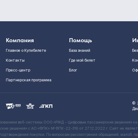
Компания
Помощь
И
Главное о Купибилете
База знаний
Бе
Контакты
Где мой билет
Ко
Пресс-центр
Блог
Оф
Партнерская программа
©
Де
ьзованием веб-системы ООО «РЖД – Цифровые пассажирские решения» на
кие решения» c АО «ФПК» № ФПК-22-316 от 27.12.2022 г. Сайт не явля
 подтверждения покупки. По вопросам рассмотрения обращений, жалоб, п