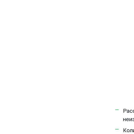
Рас
неи
Кол