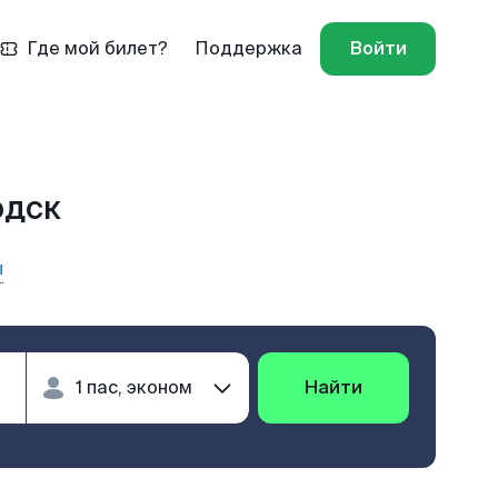
Где мой билет?
Поддержка
Войти
одск
ы
Найти