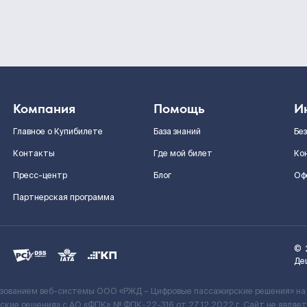
Компания
Помощь
И
Главное о Купибилете
База знаний
Бе
Контакты
Где мой билет
Ко
Пресс-центр
Блог
Оф
Партнерская программа
©
Де
ьзованием веб-системы ООО «РЖД – Цифровые пассажирские решения» на
кие решения» c АО «ФПК» № ФПК-22-316 от 27.12.2022 г. Сайт не явля