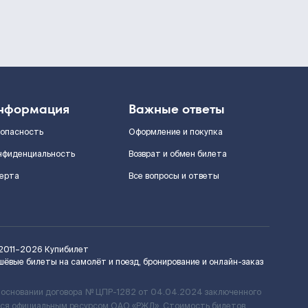
нформация
Важные ответы
зопасность
Оформление и покупка
нфиденциальность
Возврат и обмен билета
ерта
Все вопросы и ответы
2011–2026
Купибилет
шёвые билеты на самолёт и поезд, бронирование и онлайн-заказ
 основании договора № ЦПР-1282 от 04.04.2024 заключенного
ется официальным ресурсом ОАО «РЖД». Стоимость билетов