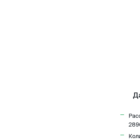
Д
Рас
289
Кол