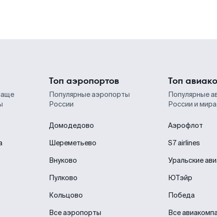
Топ аэропортов
Топ авиак
чаще
Популярные аэропорты
Популярные а
ы
России
России и мира
Домодедово
Аэрофлот
а
Шереметьево
S7 airlines
Внуково
Уральские ав
Пулково
ЮТэйр
Кольцово
Победа
Все аэропорты
Все авиакомп