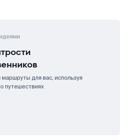
 идеями
итрости
венников
 маршруты для вас, используя
 о путешествиях