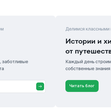
ом
Делимся классными
Истории и х
от путешест
, заботливые
Каждый день строим
та
собственные знания
Читать блог