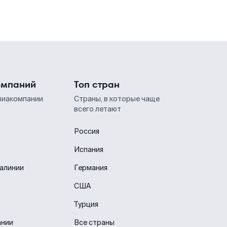
омпаний
Топ стран
виакомпании
Страны, в которые чаще
всего летают
Россия
Испания
иалинии
Германия
США
Турция
ании
Все страны