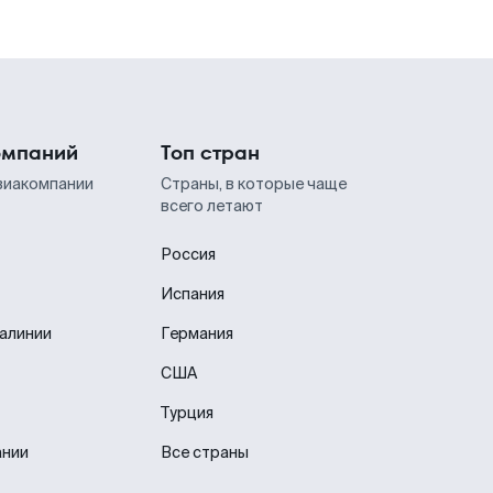
омпаний
Топ стран
виакомпании
Страны, в которые чаще
всего летают
Россия
Испания
иалинии
Германия
США
Турция
ании
Все страны