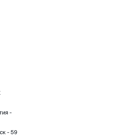
к
тия -
к - 59