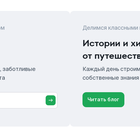
ом
Делимся классными
Истории и х
от путешест
, заботливые
Каждый день строим
та
собственные знания
Читать блог