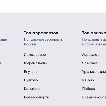
Топ аэропортов
Топ авиак
чаще
Популярные аэропорты
Популярные а
ы
России
России и мира
Домодедово
Аэрофлот
а
Шереметьево
S7 airlines
Внуково
Уральские ав
Пулково
ЮТэйр
Кольцово
Победа
Все аэропорты
Все авиакомп