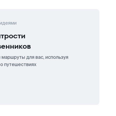
 идеями
итрости
венников
 маршруты для вас, используя
 о путешествиях