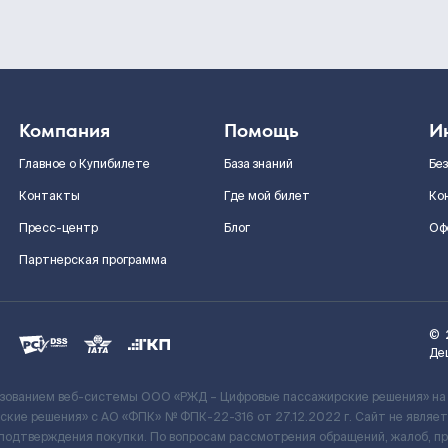
Компания
Помощь
И
Главное о Купибилете
База знаний
Бе
Контакты
Где мой билет
Ко
Пресс-центр
Блог
Оф
Партнерская программа
©
Де
ьзованием веб-системы ООО «РЖД – Цифровые пассажирские решения» на
кие решения» c АО «ФПК» № ФПК-22-316 от 27.12.2022 г. Сайт не явля
 подтверждения покупки. По вопросам рассмотрения обращений, жалоб, п