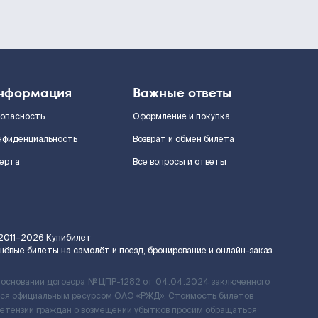
нформация
Важные ответы
зопасность
Оформление и покупка
нфиденциальность
Возврат и обмен билета
ерта
Все вопросы и ответы
2011–2026
Купибилет
шёвые билеты на самолёт и поезд, бронирование и онлайн-заказ
 основании договора № ЦПР-1282 от 04.04.2024 заключенного
ется официальным ресурсом ОАО «РЖД». Стоимость билетов
ретензий граждан о возмещении убытков просим обращаться