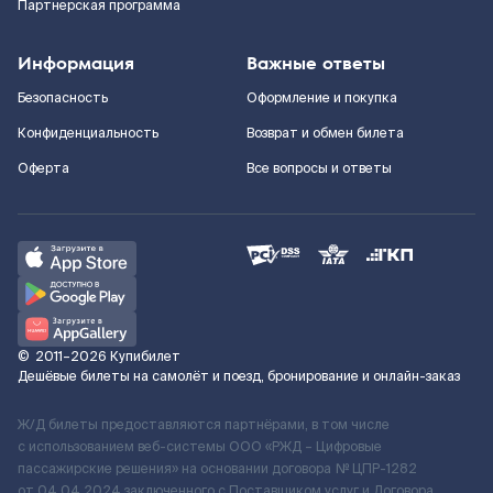
Партнерская программа
Информация
Важные ответы
Безопасность
Оформление и покупка
Конфиденциальность
Возврат и обмен билета
Оферта
Все вопросы и ответы
©
2011–2026
Купибилет
Дешёвые билеты на самолёт и поезд, бронирование и онлайн-заказ
Ж/Д билеты предоставляются партнёрами, в том числе
с использованием веб-системы ООО «РЖД – Цифровые
пассажирские решения» на основании договора № ЦПР-1282
от 04.04.2024 заключенного с Поставщиком услуг и Договора