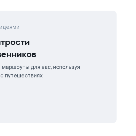
 идеями
итрости
венников
 маршруты для вас, используя
 о путешествиях