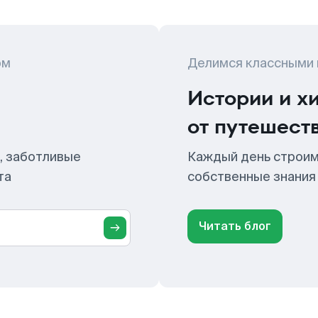
ом
Делимся классными
Истории и х
от путешест
, заботливые
Каждый день строим
та
собственные знания
Читать блог