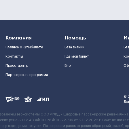
Компания
Помощь
И
Главное о Купибилете
База знаний
Бе
Контакты
Где мой билет
Ко
Пресс-центр
Блог
Оф
Партнерская программа
©
Де
ьзованием веб-системы ООО «РЖД – Цифровые пассажирские решения» на
кие решения» c АО «ФПК» № ФПК-22-316 от 27.12.2022 г. Сайт не явля
 подтверждения покупки. По вопросам рассмотрения обращений, жалоб, п