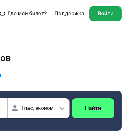
Где мой билет?
Поддержка
Войти
тов
ы
Найти