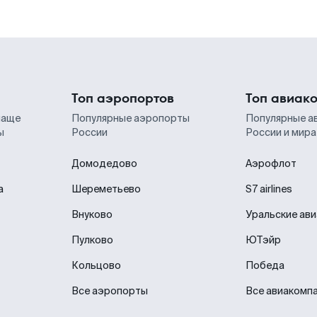
Топ аэропортов
Топ авиак
чаще
Популярные аэропорты
Популярные а
ы
России
России и мира
Домодедово
Аэрофлот
а
Шереметьево
S7 airlines
Внуково
Уральские ав
Пулково
ЮТэйр
Кольцово
Победа
Все аэропорты
Все авиакомп