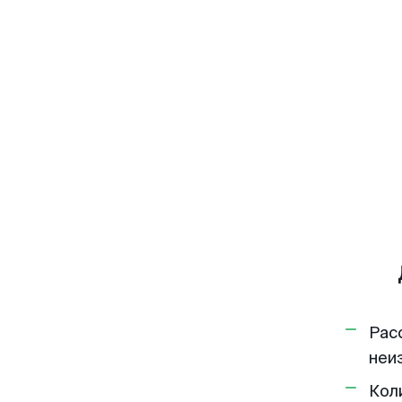
Рас
неи
Кол