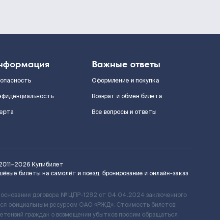
нформация
Важные ответы
зопасность
Оформление и покупка
нфиденциальность
Возврат и обмен билета
ерта
Все вопросы и ответы
2011–2026
Купибилет
шёвые билеты на самолёт и поезд, бронирование и онлайн-заказ
 основании договора № ЦПР-1282 от 04.04.2024 заключенного
ется официальным ресурсом ОАО «РЖД». Стоимость билетов
ретензий граждан о возмещении убытков просим обращаться