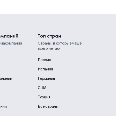
омпаний
Топ стран
виакомпании
Страны, в которые чаще
всего летают
Россия
Испания
иалинии
Германия
США
Турция
ании
Все страны